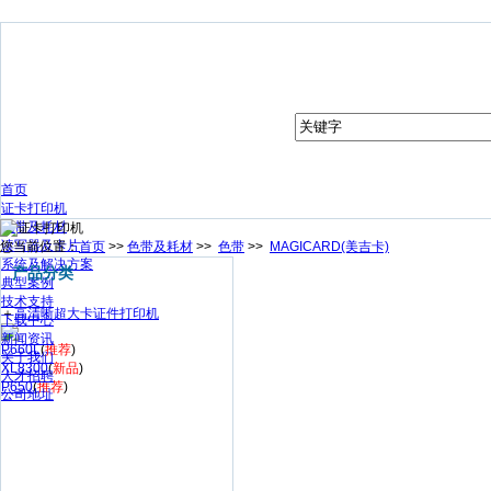
首页
证卡打印机
色带及耗材
读写器及卡片
您当前位置：
首页
>>
色带及耗材
>>
色带
>>
MAGICARD(美吉卡)
系统及解决方案
产品分类
典型案例
技术支持
＋
高清晰超大卡证件打印机
下载中心
新闻资讯
P660L
(
推荐
)
关于我们
XL8300
(
新品
)
人才招聘
P650
(
推荐
)
公司地址