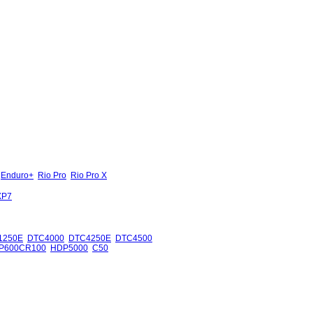
Enduro+
Rio Pro
Rio Pro X
XP7
1250E
DTC4000
DTC4250E
DTC4500
P600CR100
HDP5000
C50