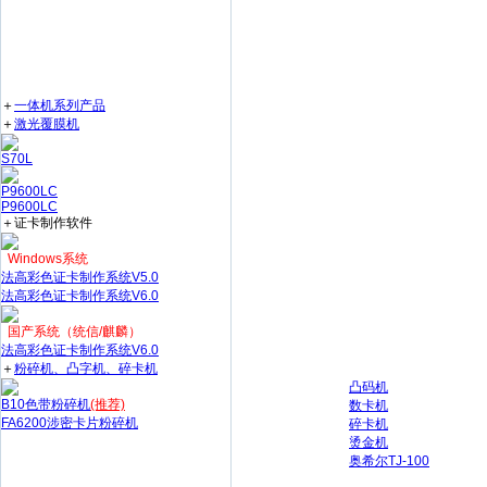
＋
一体机系列产品
＋
激光覆膜机
S70L
P9600LC
P9600LC
＋证卡制作软件
Windows系统
法高彩色证卡制作系统V5.0
法高彩色证卡制作系统V6.0
国产系统（统信/麒麟）
法高彩色证卡制作系统V6.0
＋
粉碎机、凸字机、碎卡机
凸码机
B10色带粉碎机
(推荐)
数卡机
FA6200涉密卡片粉碎机
碎卡机
烫金机
奥希尔TJ-100