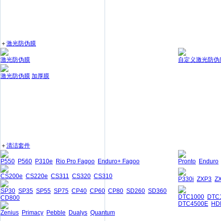
＋
激光防伪膜
激光防伪膜
自定义激光防伪
激光防伪膜
加厚膜
＋
清洁套件
P550
P560
P310e
Rio Pro Fagoo
Enduro+ Fagoo
Pronto
Enduro
CS200e
CS220e
CS311
CS320
CS310
P330i
ZXP3
Z
SP30
SP35
SP55
SP75
CP40
CP60
CP80
SD260
SD360
DTC1000
DTC
CD800
DTC4500E
HD
Zenius
Primacy
Pebble
Dualys
Quantum