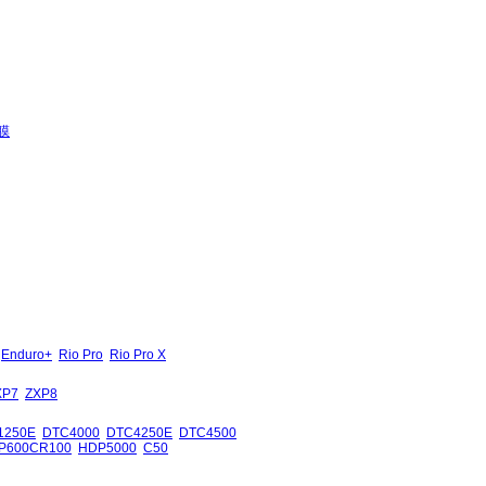
膜
Enduro+
Rio Pro
Rio Pro X
XP7
ZXP8
1250E
DTC4000
DTC4250E
DTC4500
P600CR100
HDP5000
C50