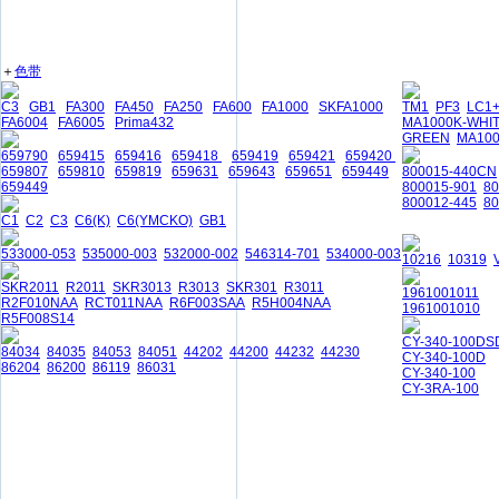
＋
色带
C3
GB1
FA300
FA450
FA250
FA600
FA1000
SKFA1000
TM1
PF3
LC1
FA6004
FA6005
Prima432
MA1000K-WHI
GREEN
MA10
659790
659415
659416
659418
659419
659421
659420
659807
659810
659819
659631
659643
659651
659449
800015-440CN
659449
800015-901
8
800012-445
80
C1
C2
C3
C6(K)
C6(YMCKO)
GB1
533000-053
535000-003
532000-002
546314-701
534000-003
10216
10319
SKR2011
R2011
SKR3013
R3013
SKR301
R3011
1961001011
R2F010NAA
RCT011NAA
R6F003SAA
R5H004NAA
1961001010
R5F008S14
CY-340-100DS
84034
84035
84053
84051
44202
44200
44232
44230
CY-340-100D
86204
86200
86119
86031
CY-340-100
CY-3RA-100