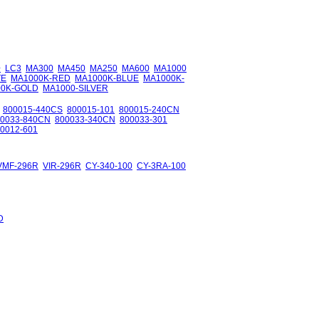
+
LC3
MA300
MA450
MA250
MA600
MA1000
TE
MA1000K-RED
MA1000K-BLUE
MA1000K-
00K-GOLD
MA1000-SILVER
800015-440CS
800015-101
800015-240CN
00033-840CN
800033-340CN
800033-301
0012-601
VMF-296R
VIR-296R
CY-340-100
CY-3RA-100
D