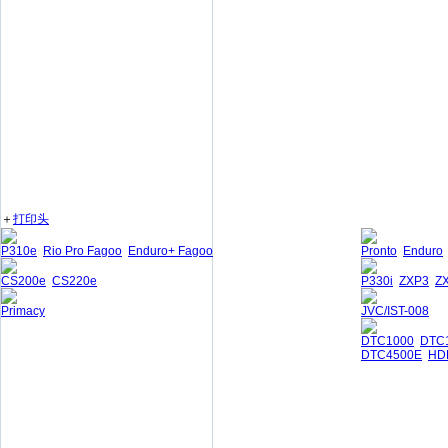
＋
打印头
P310e
Rio Pro Fagoo
Enduro+ Fagoo
Pronto
Enduro
CS200e
CS220e
P330i
ZXP3
Z
Primacy
JVC/IST-008
DTC1000
DTC
DTC4500E
HD