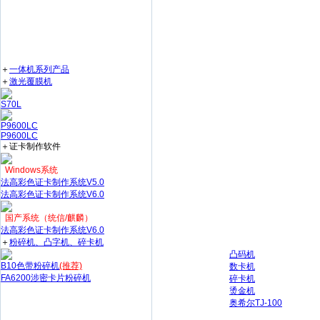
＋
一体机系列产品
＋
激光覆膜机
S70L
P9600LC
P9600LC
＋证卡制作软件
Windows系统
法高彩色证卡制作系统V5.0
法高彩色证卡制作系统V6.0
国产系统（统信/麒麟）
法高彩色证卡制作系统V6.0
＋
粉碎机、凸字机、碎卡机
凸码机
B10色带粉碎机
(推荐)
数卡机
FA6200涉密卡片粉碎机
碎卡机
烫金机
奥希尔TJ-100