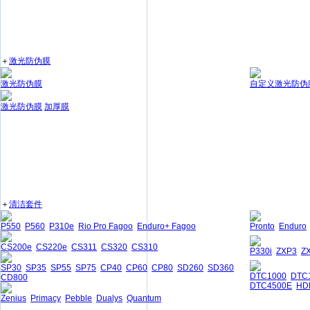
＋
激光防伪膜
激光防伪膜
自定义激光防伪
激光防伪膜
加厚膜
＋
清洁套件
P550
P560
P310e
Rio Pro Fagoo
Enduro+ Fagoo
Pronto
Enduro
CS200e
CS220e
CS311
CS320
CS310
P330i
ZXP3
Z
SP30
SP35
SP55
SP75
CP40
CP60
CP80
SD260
SD360
DTC1000
DTC
CD800
DTC4500E
HD
Zenius
Primacy
Pebble
Dualys
Quantum