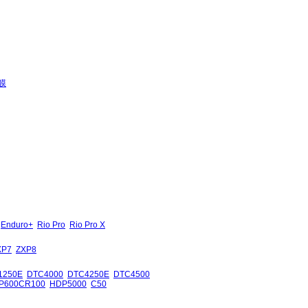
膜
Enduro+
Rio Pro
Rio Pro X
XP7
ZXP8
1250E
DTC4000
DTC4250E
DTC4500
P600CR100
HDP5000
C50