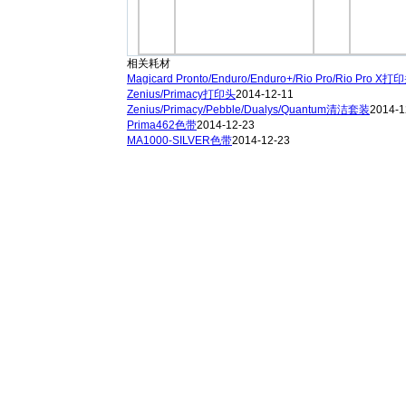
相关耗材
Magicard Pronto/Enduro/Enduro+/Rio Pro/Rio Pro X打
Zenius/Primacy打印头
2014-12-11
Zenius/Primacy/Pebble/Dualys/Quantum清洁套装
2014-1
Prima462色带
2014-12-23
MA1000-SILVER色带
2014-12-23