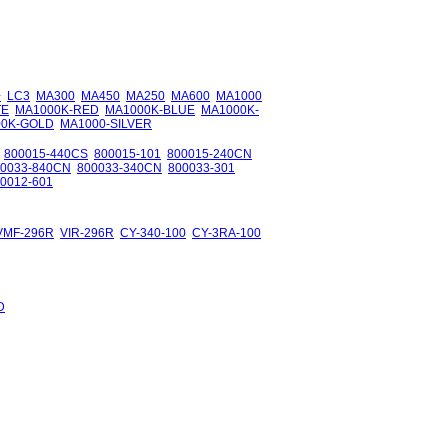
+
LC3
MA300
MA450
MA250
MA600
MA1000
TE
MA1000K-RED
MA1000K-BLUE
MA1000K-
00K-GOLD
MA1000-SILVER
800015-440CS
800015-101
800015-240CN
00033-840CN
800033-340CN
800033-301
0012-601
VMF-296R
VIR-296R
CY-340-100
CY-3RA-100
D