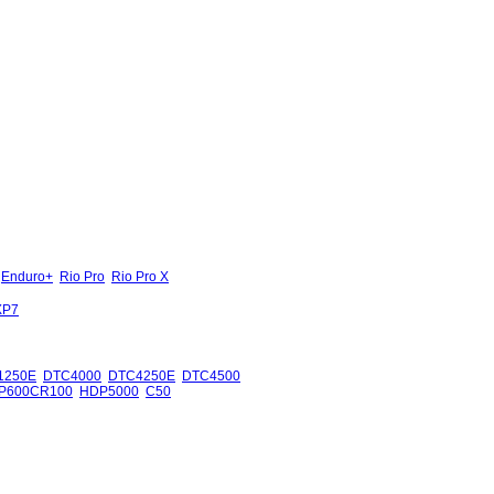
Enduro+
Rio Pro
Rio Pro X
XP7
1250E
DTC4000
DTC4250E
DTC4500
P600CR100
HDP5000
C50