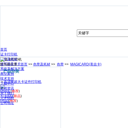
首页
证卡打印机
色带及耗材
读写器及卡片
您当前位置：
首页
>>
色带及耗材
>>
色带
>>
MAGICARD(美吉卡)
系统及解决方案
产品分类
典型案例
技术支持
＋
高清晰超大卡证件打印机
下载中心
新闻资讯
P660L
(
推荐
)
关于我们
XL8300
(
新品
)
人才招聘
P650
(
推荐
)
公司地址