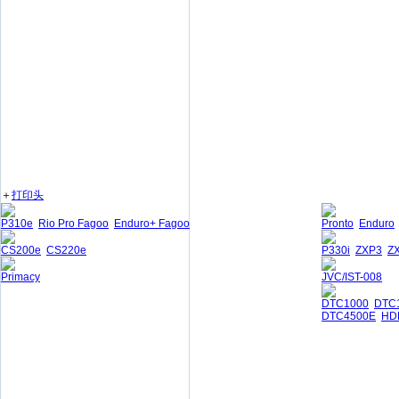
＋
打印头
P310e
Rio Pro Fagoo
Enduro+ Fagoo
Pronto
Enduro
CS200e
CS220e
P330i
ZXP3
Z
Primacy
JVC/IST-008
DTC1000
DTC
DTC4500E
HD