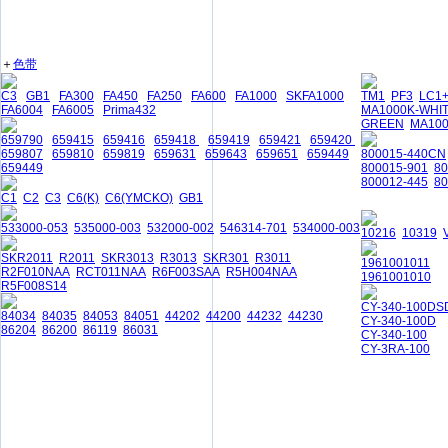
＋
色带
C3
GB1
FA300
FA450
FA250
FA600
FA1000
SKFA1000
TM1
PF3
LC1
FA6004
FA6005
Prima432
MA1000K-WHI
GREEN
MA10
659790
659415
659416
659418
659419
659421
659420
659807
659810
659819
659631
659643
659651
659449
800015-440CN
659449
800015-901
8
800012-445
80
C1
C2
C3
C6(K)
C6(YMCKO)
GB1
533000-053
535000-003
532000-002
546314-701
534000-003
10216
10319
SKR2011
R2011
SKR3013
R3013
SKR301
R3011
1961001011
R2F010NAA
RCT011NAA
R6F003SAA
R5H004NAA
1961001010
R5F008S14
CY-340-100DS
84034
84035
84053
84051
44202
44200
44232
44230
CY-340-100D
86204
86200
86119
86031
CY-340-100
CY-3RA-100