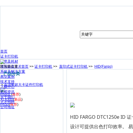
首页
证卡打印机
色带及耗材
您当前位置：
读写器及卡片
首页
>>
证卡打印机
>>
直印式证卡打印机
>>
HID(Fargo)
系统及解决方案
产品分类
典型案例
技术支持
＋
高清晰超大卡证件打印机
下载中心
新闻资讯
P660L
(
推荐
)
关于我们
XL8300
(
新品
)
人才招聘
P650
(
推荐
)
公司地址
HID FARGO DTC125
设计可提供出色打印效率。 