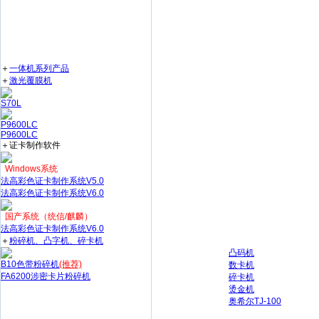
＋
一体机系列产品
＋
激光覆膜机
S70L
P9600LC
P9600LC
＋证卡制作软件
Windows系统
法高彩色证卡制作系统V5.0
法高彩色证卡制作系统V6.0
国产系统（统信/麒麟）
法高彩色证卡制作系统V6.0
＋
粉碎机、凸字机、碎卡机
凸码机
B10色带粉碎机
(推荐)
数卡机
FA6200涉密卡片粉碎机
碎卡机
烫金机
奥希尔TJ-100