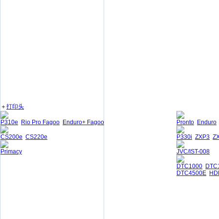
＋
打印头
P310e
Rio Pro Fagoo
Enduro+ Fagoo
Pronto
Enduro
CS200e
CS220e
P330i
ZXP3
Z
Primacy
JVC/IST-008
DTC1000
DTC
DTC4500E
HD