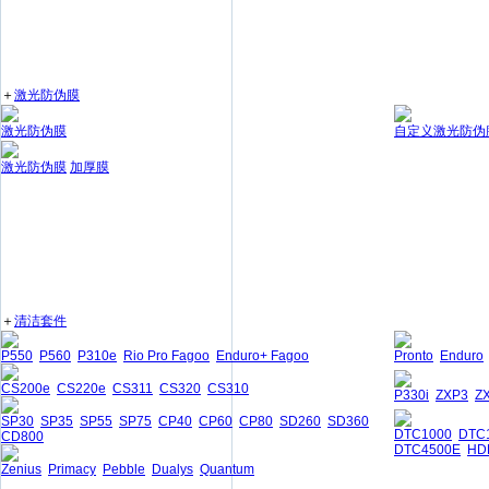
＋
激光防伪膜
激光防伪膜
自定义激光防伪
激光防伪膜
加厚膜
＋
清洁套件
P550
P560
P310e
Rio Pro Fagoo
Enduro+ Fagoo
Pronto
Enduro
CS200e
CS220e
CS311
CS320
CS310
P330i
ZXP3
Z
SP30
SP35
SP55
SP75
CP40
CP60
CP80
SD260
SD360
DTC1000
DTC
CD800
DTC4500E
HD
Zenius
Primacy
Pebble
Dualys
Quantum