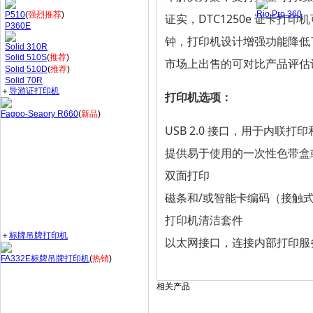
Rio Pro 360
P510
(
强烈推荐
)
证实，DTC1250e 证卡打印
P360E
钟，打印机设计增强功能降低
Solid 310R
Solid 510S
(
推荐
)
市场上出售的可对比产品评估
Solid 510D
(
推荐
)
Solid 70R
＋
导游证打印机
打印机选项：
Fagoo-Seaory R660
(
新品
)
USB 2.0 接口，用于内联打
提供易于使用的一次性色带盒
双面打印
磁条和/或智能卡编码（接触式
打印机清洁套件
＋
标牌吊牌打印机
以太网接口，连接内部打印服
FA332E标牌吊牌打印机
(
热销
)
相关产品