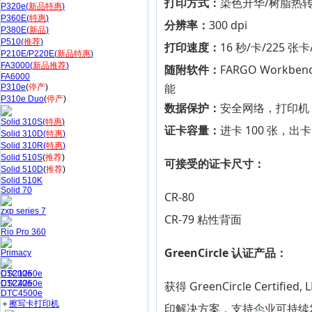
打印方式：
染色升华/树脂热
P320e(
新品特惠
)
P360E(
特惠
)
分辨率：
300 dpi
P380E(
新品
)
P510(
推荐
)
打印速度：
16 秒/卡/225 张卡
P210E/P220E(
新品特惠
)
FA3000(
新品推荐
)
随附软件：
FARGO Workb
FA6000
能
P310e
(
停产
)
P310e Duo
(
停产
)
数据保护：
安全网络，打印机 AE
Solid 310S(
特惠
)
证卡容量：
进卡 100 张，出
Solid 310D(
特惠
)
Solid 310R(
特惠
)
Solid 510S
(
推荐
)
可接受的证卡尺寸：
Solid 510D
(
推荐
)
Solid 510K
Solid 70
CR-80
zxp series 7
CR-79 粘性背面
Rio Pro 360
GreenCircle 认证产品：
Primacy
CS200e
DTC1250e
CS220e
DTC4250e
获得 GreenCircle Cer
DTC4500e
＋
擦写卡打印机
印解决方案，支持企业可持续发展举措，