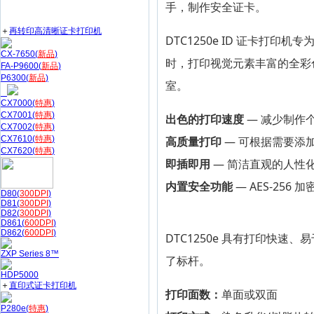
手，制作安全证卡。
＋
再转印高清晰证卡打印机
DTC1250e ID 证卡打
CX-7650(
新品
)
时，打印视觉元素丰富的全彩
FA-P9600(
新品
)
P6300(
新品
)
室。
CX7000(
特惠
)
CX7001(
特惠
)
出色的打印速度
—
减少制作
CX7002(
特惠
)
CX7610(
特惠
)
高质量打印
— 可根据需要添
CX7620(
特惠
)
即插即用
— 简洁直观的人性
内置安全功能
— AES-25
D80(
300DPI
)
D81(
300DPI
)
D82(
300DPI
)
D861(
600DPI
)
D862(
600DPI
)
DTC1250e 具有打印快
ZXP Series 8™
了标杆。
HDP5000
＋
直印式证卡打印机
打印面数：
单面或双面
P280e(
特惠
)