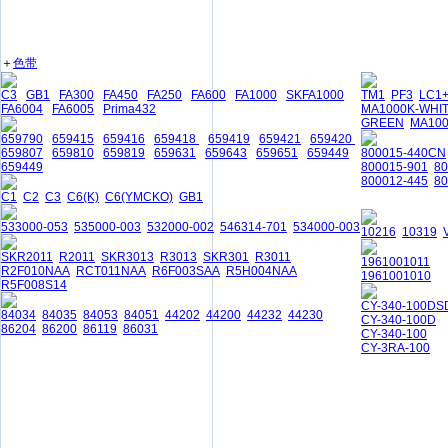
＋
色带
C3
GB1
FA300
FA450
FA250
FA600
FA1000
SKFA1000
TM1
PF3
LC1
FA6004
FA6005
Prima432
MA1000K-WHI
GREEN
MA10
659790
659415
659416
659418
659419
659421
659420
659807
659810
659819
659631
659643
659651
659449
800015-440CN
659449
800015-901
8
800012-445
80
C1
C2
C3
C6(K)
C6(YMCKO)
GB1
533000-053
535000-003
532000-002
546314-701
534000-003
10216
10319
SKR2011
R2011
SKR3013
R3013
SKR301
R3011
1961001011
R2F010NAA
RCT011NAA
R6F003SAA
R5H004NAA
1961001010
R5F008S14
CY-340-100DS
84034
84035
84053
84051
44202
44200
44232
44230
CY-340-100D
86204
86200
86119
86031
CY-340-100
CY-3RA-100