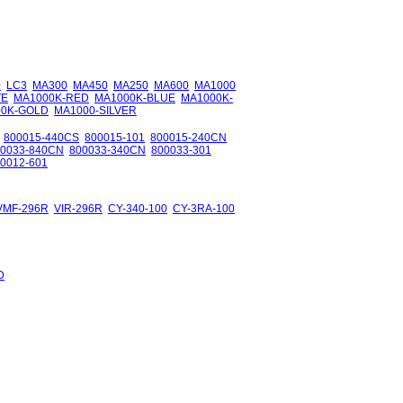
+
LC3
MA300
MA450
MA250
MA600
MA1000
TE
MA1000K-RED
MA1000K-BLUE
MA1000K-
00K-GOLD
MA1000-SILVER
800015-440CS
800015-101
800015-240CN
00033-840CN
800033-340CN
800033-301
0012-601
VMF-296R
VIR-296R
CY-340-100
CY-3RA-100
D