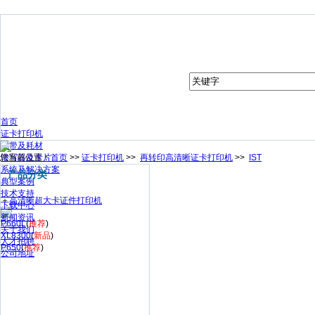
首页
证卡打印机
色带及耗材
您当前位置：
读写器及卡片
首页
>>
证卡打印机
>>
再转印高清晰证卡打印机
>>
IST
系统及解决方案
产品分类
典型案例
技术支持
＋
高清晰超大卡证件打印机
下载中心
新闻资讯
P660L
(
推荐
)
关于我们
XL8300
(
新品
)
人才招聘
P650
(
推荐
)
公司地址