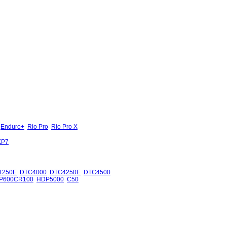
Enduro+
Rio Pro
Rio Pro X
XP7
1250E
DTC4000
DTC4250E
DTC4500
P600CR100
HDP5000
C50