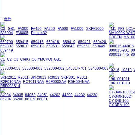
＋
色带
C3
GB1
FA300
FA450
FA250
FA600
FA1000
SKFA1000
TM1
PF3
LC1
FA6004
FA6005
Prima432
MA1000K-WHI
GREEN
MA10
659790
659415
659416
659418
659419
659421
659420
659807
659810
659819
659631
659643
659651
659449
800015-440CN
659449
800015-901
8
800012-445
80
C1
C2
C3
C6(K)
C6(YMCKO)
GB1
533000-053
535000-003
532000-002
546314-701
534000-003
10216
10319
SKR2011
R2011
SKR3013
R3013
SKR301
R3011
1961001011
R2F010NAA
RCT011NAA
R6F003SAA
R5H004NAA
1961001010
R5F008S14
CY-340-100DS
84034
84035
84053
84051
44202
44200
44232
44230
CY-340-100D
86204
86200
86119
86031
CY-340-100
CY-3RA-100