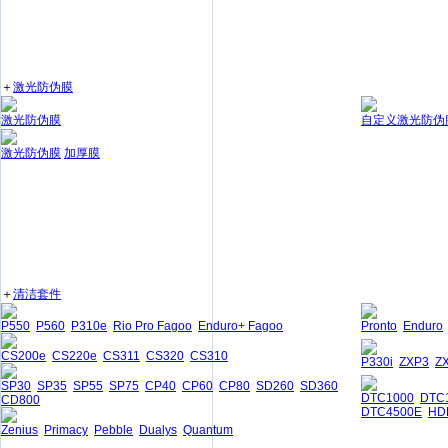
＋
激光防伪膜
激光防伪膜
自定义激光防伪
激光防伪膜
加厚膜
＋
清洁套件
P550
P560
P310e
Rio Pro Fagoo
Enduro+ Fagoo
Pronto
Enduro
CS200e
CS220e
CS311
CS320
CS310
P330i
ZXP3
Z
SP30
SP35
SP55
SP75
CP40
CP60
CP80
SD260
SD360
DTC1000
DTC
CD800
DTC4500E
HD
Zenius
Primacy
Pebble
Dualys
Quantum