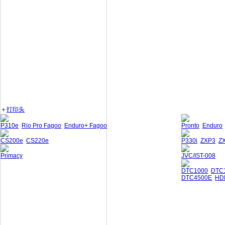
＋
打印头
P310e
Rio Pro Fagoo
Enduro+ Fagoo
Pronto
Enduro
CS200e
CS220e
P330i
ZXP3
Z
Primacy
JVC/IST-008
DTC1000
DTC
DTC4500E
HD