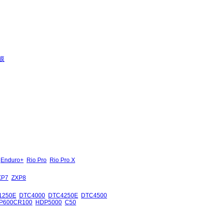
膜
Enduro+
Rio Pro
Rio Pro X
XP7
ZXP8
1250E
DTC4000
DTC4250E
DTC4500
P600CR100
HDP5000
C50