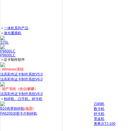
＋
一体机系列产品
＋
激光覆膜机
S70L
P9600LC
P9600LC
＋证卡制作软件
Windows系统
法高彩色证卡制作系统V5.0
法高彩色证卡制作系统V6.0
国产系统（统信/麒麟）
法高彩色证卡制作系统V6.0
＋
粉碎机、凸字机、碎卡机
凸码机
B10色带粉碎机
(推荐)
数卡机
FA6200涉密卡片粉碎机
碎卡机
烫金机
奥希尔TJ-100