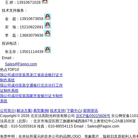
王 婷：13910671028
技术支持服务：
金 超：13910673658
宋 海：15210822691
李 磊：13683079936
投诉电话：
朱玉存：13501114439
Email：
Sales@Fagoo.com
热点TOP10
我公司成功安装黑龙江省农业银行证卡
制作系统
我公司成功安装交通银行北京分行工作
证制作系统
我公司成功安装国家开发银行证卡制作
系统
公司简介
|
解决方案
|
典型案例
|
技术支持
|
下载中心
|
新闻资讯
Copyright © 2026 北京法高阳光科技有限公司
京ICP备05015606号
京公网安备11010
法高北京（总部）：北京市海淀区西三旗建材城西路87号上奥世纪中心2A座1006室
电话：010-51655818 传真：010-88554115 Email：Sales@Fagoo.com
免责申明：在本站所展示的非本公司的品牌LOGO、形象图片，版权归其原权利人所