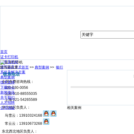
首页
证卡打印机
色带及耗材
读写器及卡片
您当前位置：
首页
>>
典型案例
>>
银行
系统及解决方案
联系电话
典型案例
全国免费咨询热线：
技术支持
下载中心
400-630-0056
新闻资讯
北京 010-88555035
关于我们
上海 021-54265589
人才招聘
华北地区负责人：
公司地址
相关案例
马雪云：13910324168
常云云：13910673268
东北西北地区负责人：