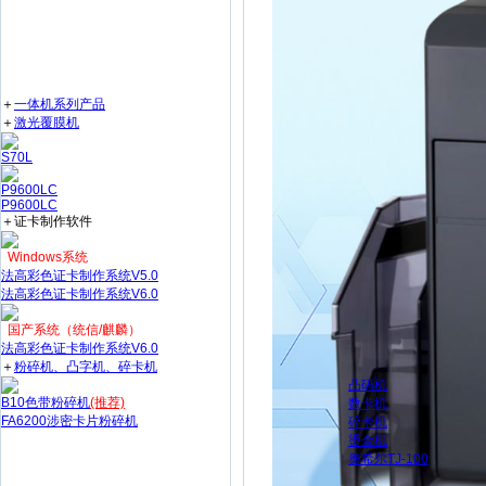
＋
一体机系列产品
＋
激光覆膜机
S70L
P9600LC
P9600LC
＋证卡制作软件
Windows系统
法高彩色证卡制作系统V5.0
法高彩色证卡制作系统V6.0
国产系统（统信/麒麟）
法高彩色证卡制作系统V6.0
＋
粉碎机、凸字机、碎卡机
凸码机
B10色带粉碎机
(推荐)
数卡机
FA6200涉密卡片粉碎机
碎卡机
烫金机
奥希尔TJ-100