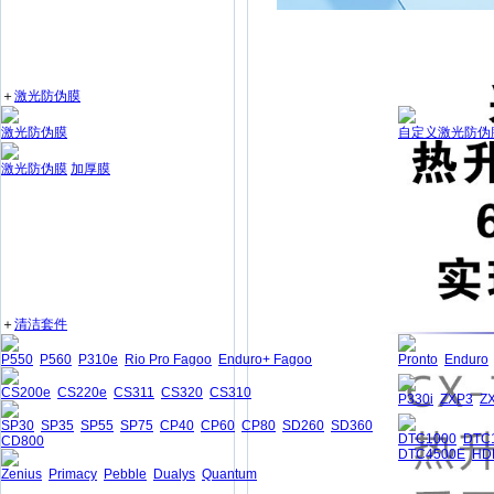
＋
激光防伪膜
激光防伪膜
自定义激光防伪
激光防伪膜
加厚膜
＋
清洁套件
P550
P560
P310e
Rio Pro Fagoo
Enduro+ Fagoo
Pronto
Enduro
CS200e
CS220e
CS311
CS320
CS310
P330i
ZXP3
Z
SP30
SP35
SP55
SP75
CP40
CP60
CP80
SD260
SD360
DTC1000
DTC
CD800
DTC4500E
HD
Zenius
Primacy
Pebble
Dualys
Quantum