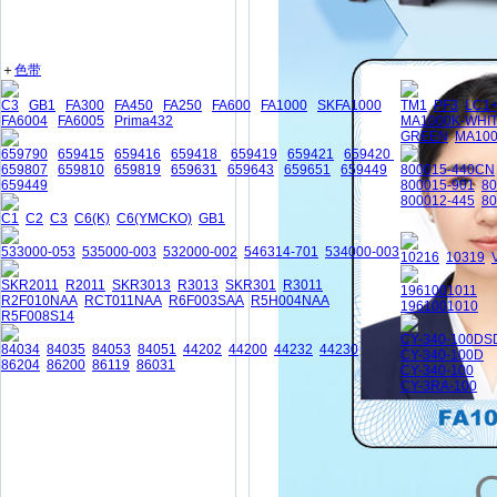
＋
色带
C3
GB1
FA300
FA450
FA250
FA600
FA1000
SKFA1000
TM1
PF3
LC1
FA6004
FA6005
Prima432
MA1000K-WHI
GREEN
MA10
659790
659415
659416
659418
659419
659421
659420
659807
659810
659819
659631
659643
659651
659449
800015-440CN
659449
800015-901
8
800012-445
80
C1
C2
C3
C6(K)
C6(YMCKO)
GB1
533000-053
535000-003
532000-002
546314-701
534000-003
10216
10319
SKR2011
R2011
SKR3013
R3013
SKR301
R3011
1961001011
R2F010NAA
RCT011NAA
R6F003SAA
R5H004NAA
1961001010
R5F008S14
CY-340-100DS
84034
84035
84053
84051
44202
44200
44232
44230
CY-340-100D
86204
86200
86119
86031
CY-340-100
CY-3RA-100