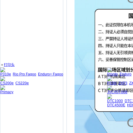
＋
打印头
P310e
Rio Pro Fagoo
Enduro+ Fagoo
Pronto
Enduro
CS200e
CS220e
P330i
ZXP3
Z
Primacy
JVC/IST-008
DTC1000
DTC
DTC4500E
HD