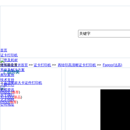
首页
证卡打印机
色带及耗材
您当前位置：
读写器及卡片
首页
>>
证卡打印机
>>
再转印高清晰证卡打印机
>>
Fagoo(法高)
系统及解决方案
产品分类
典型案例
技术支持
＋
高清晰超大卡证件打印机
下载中心
新闻资讯
P660L
(
推荐
)
关于我们
XL8300
(
新品
)
人才招聘
P650
(
推荐
)
公司地址