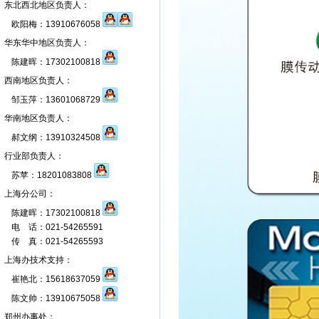
东北西北地区负责人：
欧阳梅：13910676058
华东华中地区负责人：
陈建晖：17302100818
西南地区负责人：
邹玉萍：13601068729
华南地区负责人：
郝文纲：13910324508
行业部负责人：
苏苹：18201083808
上海分公司：
陈建晖：17302100818
电 话：021-54265591
传 真：021-54265593
上海办技术支持：
崔艳北：15618637059
陈文帅：13910675058
郑州办事处：