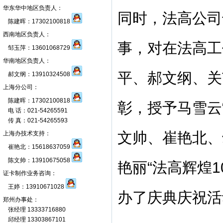
华东华中地区负责人：
同时，
法高公司
陈建晖：17302100818
西南地区负责人：
事，对在法高工
邹玉萍：13601068729
华南地区负责人：
平、郝文纲、关
郝文纲：13910324508
上海分公司：
陈建晖：17302100818
彰，授予马雪云
电 话：021-54265591
传 真：021-54265593
文帅、崔艳北、
上海办技术支持：
崔艳北：15618637059
陈文帅：13910675058
艳丽“法高辉煌
1
证卡制作业务咨询：
王婷：13910671028
办了庆典庆祝活
郑州办事处：
张经理 13333716880
邱经理 13303867101