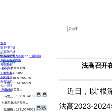
首页
证卡打印机
色带及耗材
您当前位置：
读写器及卡片
首页
>>
公司新闻
系统及解决方案
联系电话
法高召开在
典型案例
全国免费咨询热线：
技术支持
下载中心
400-630-0056
新闻资讯
北京 010-88555035
关于我们
上海 021-54265589
人才招聘
近日，以“根
华北地区负责人：
公司地址
马雪云：13910324168
东北西北地区负责人：
法高
2023-2024
欧阳梅：13910676058