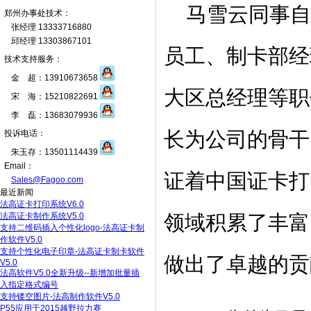
马雪云同事自
郑州办事处技术：
张经理 13333716880
邱经理 13303867101
员工、制卡部经
技术支持服务：
金 超：13910673658
大区总经理等职
宋 海：15210822691
李 磊：13683079936
长为公司的骨干
投诉电话：
朱玉存：13501114439
Email：
证着中国证卡打
Sales@Fagoo.com
最近新闻
法高证卡打印系统V6.0
法高证卡制作系统V5.0
领域积累了丰富
支持二维码插入个性化logo-法高证卡制
作软件V5.0
支持个性化电子印章-法高证卡制卡软件
做出了卓越的贡
V5.0
法高软件V5.0全新升级--新增加批量插
入指定格式编号
支持镂空图片-法高制作软件V5.0
P55应用于2015越野拉力赛