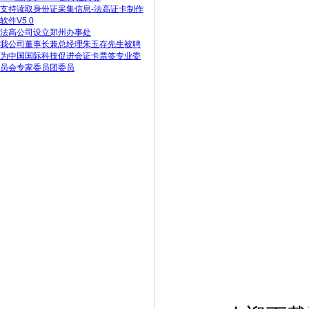
支持读取身份证采集信息-法高证卡制作
软件V5.0
法高公司设立郑州办事处
我公司董事长兼总经理朱玉存先生被聘
为中国国际科技促进会证卡票签专业委
员会专家委员团委员