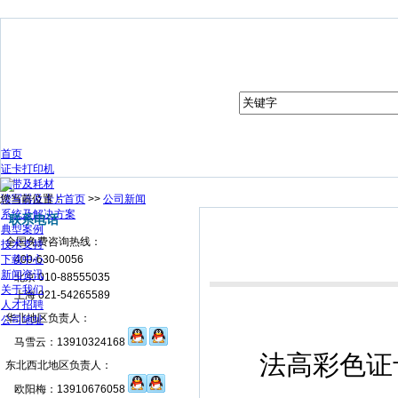
首页
证卡打印机
色带及耗材
您当前位置：
读写器及卡片
首页
>>
公司新闻
系统及解决方案
联系电话
典型案例
全国免费咨询热线：
技术支持
下载中心
400-630-0056
新闻资讯
北京 010-88555035
关于我们
上海 021-54265589
人才招聘
华北地区负责人：
公司地址
马雪云：13910324168
法高彩色证卡打印
东北西北地区负责人：
欧阳梅：13910676058