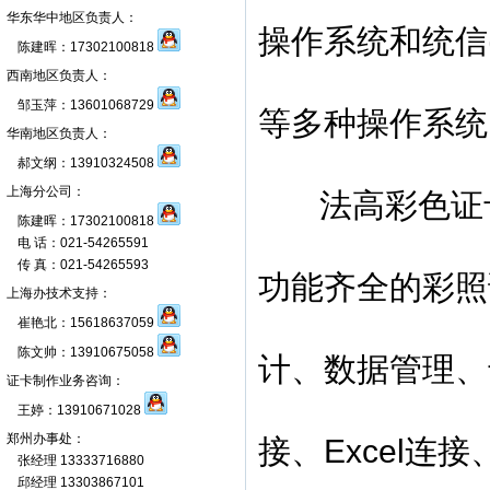
华东华中地区负责人：
操作系统和统信(
陈建晖：17302100818
西南地区负责人：
邹玉萍：13601068729
等多种操作系统
华南地区负责人：
郝文纲：13910324508
上海分公司：
法高彩色证卡打
陈建晖：17302100818
电 话：021-54265591
传 真：021-54265593
功能齐全的彩照
上海办技术支持：
崔艳北：15618637059
陈文帅：13910675058
计、数据管理、
证卡制作业务咨询：
王婷：13910671028
郑州办事处：
接、Excel连
张经理 13333716880
邱经理 13303867101