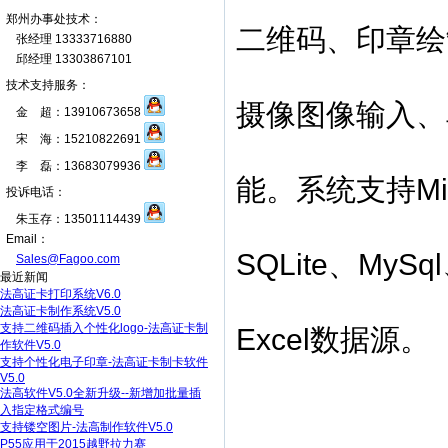
郑州办事处技术：
二维码、印章绘
张经理 13333716880
邱经理 13303867101
技术支持服务：
摄像图像输入、
金 超：13910673658
宋 海：15210822691
李 磊：13683079936
能。系统支持Mircr
投诉电话：
朱玉存：13501114439
Email：
SQLite、My
Sales@Fagoo.com
最近新闻
法高证卡打印系统V6.0
法高证卡制作系统V5.0
支持二维码插入个性化logo-法高证卡制
Excel数据源。
作软件V5.0
支持个性化电子印章-法高证卡制卡软件
V5.0
法高软件V5.0全新升级--新增加批量插
入指定格式编号
支持镂空图片-法高制作软件V5.0
P55应用于2015越野拉力赛