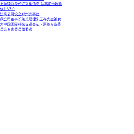
支持读取身份证采集信息-法高证卡制作
软件V5.0
法高公司设立郑州办事处
我公司董事长兼总经理朱玉存先生被聘
为中国国际科技促进会证卡票签专业委
员会专家委员团委员