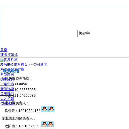
首页
证卡打印机
色带及耗材
您当前位置：
读写器及卡片
首页
>>
公司新闻
系统及解决方案
联系电话
典型案例
全国免费咨询热线：
技术支持
下载中心
400-630-0056
新闻资讯
北京 010-88555035
关于我们
上海 021-54265589
人才招聘
华北地区负责人：
公司地址
马雪云：13910324168
东北西北地区负责人：
欧阳梅：13910676058