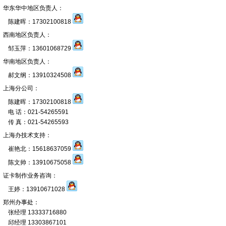
华东华中地区负责人：
陈建晖：17302100818
西南地区负责人：
邹玉萍：13601068729
华南地区负责人：
郝文纲：13910324508
上海分公司：
陈建晖：17302100818
电 话：021-54265591
传 真：021-54265593
上海办技术支持：
崔艳北：15618637059
陈文帅：13910675058
证卡制作业务咨询：
王婷：13910671028
郑州办事处：
张经理 13333716880
邱经理 13303867101