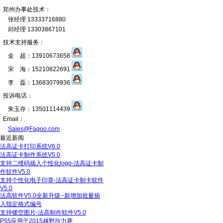
郑州办事处技术：
张经理 13333716880
邱经理 13303867101
技术支持服务：
金 超：13910673658
宋 海：15210822691
李 磊：13683079936
投诉电话：
朱玉存：13501114439
Email：
Sales@Fagoo.com
最近新闻
法高证卡打印系统V6.0
法高证卡制作系统V5.0
支持二维码插入个性化logo-法高证卡制
作软件V5.0
支持个性化电子印章-法高证卡制卡软件
V5.0
法高软件V5.0全新升级--新增加批量插
入指定格式编号
支持镂空图片-法高制作软件V5.0
P55应用于2015越野拉力赛