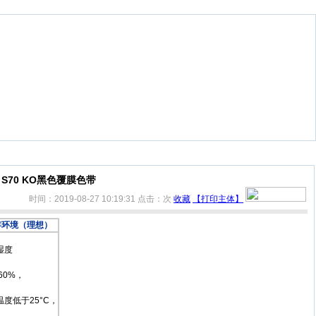
S70 KO黑色覆膜色带
时间：2019-08-27 10:19:31
点击：
次
收藏
【打印主体】
存环境（理想）
湿度
 60%，
温度低于25°C，