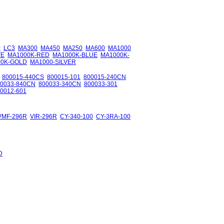
+
LC3
MA300
MA450
MA250
MA600
MA1000
TE
MA1000K-RED
MA1000K-BLUE
MA1000K-
00K-GOLD
MA1000-SILVER
800015-440CS
800015-101
800015-240CN
00033-840CN
800033-340CN
800033-301
0012-601
VMF-296R
VIR-296R
CY-340-100
CY-3RA-100
D