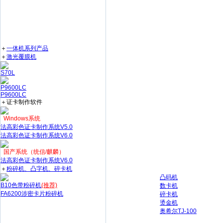
＋
一体机系列产品
＋
激光覆膜机
S70L
P9600LC
P9600LC
＋证卡制作软件
Windows系统
法高彩色证卡制作系统V5.0
法高彩色证卡制作系统V6.0
国产系统（统信/麒麟）
法高彩色证卡制作系统V6.0
＋
粉碎机、凸字机、碎卡机
凸码机
B10色带粉碎机
(推荐)
数卡机
FA6200涉密卡片粉碎机
碎卡机
烫金机
奥希尔TJ-100