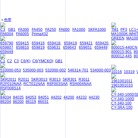
＋
色带
C3
GB1
FA300
FA450
FA250
FA600
FA1000
SKFA1000
TM1
PF3
LC1
FA6004
FA6005
Prima432
MA1000K-WHI
GREEN
MA10
659790
659415
659416
659418
659419
659421
659420
659807
659810
659819
659631
659643
659651
659449
800015-440CN
659449
800015-901
8
800012-445
80
C1
C2
C3
C6(K)
C6(YMCKO)
GB1
533000-053
535000-003
532000-002
546314-701
534000-003
10216
10319
SKR2011
R2011
SKR3013
R3013
SKR301
R3011
1961001011
R2F010NAA
RCT011NAA
R6F003SAA
R5H004NAA
1961001010
R5F008S14
CY-340-100DS
84034
84035
84053
84051
44202
44200
44232
44230
CY-340-100D
86204
86200
86119
86031
CY-340-100
CY-3RA-100