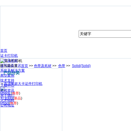
首页
证卡打印机
色带及耗材
读写器及卡片
您当前位置：
首页
>>
色带及耗材
>>
色带
>>
Solid(Solid)
系统及解决方案
产品分类
典型案例
技术支持
＋
高清晰超大卡证件打印机
下载中心
新闻资讯
P660L
(
推荐
)
关于我们
XL8300
(
新品
)
人才招聘
P650
(
推荐
)
公司地址