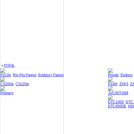
＋
打印头
P310e
Rio Pro Fagoo
Enduro+ Fagoo
Pronto
Enduro
CS200e
CS220e
P330i
ZXP3
Z
Primacy
JVC/IST-008
DTC1000
DTC
DTC4500E
HD