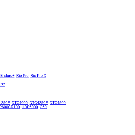
Enduro+
Rio Pro
Rio Pro X
XP7
1250E
DTC4000
DTC4250E
DTC4500
P600CR100
HDP5000
C50