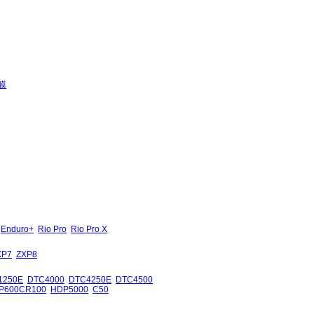
膜
Enduro+
Rio Pro
Rio Pro X
XP7
ZXP8
1250E
DTC4000
DTC4250E
DTC4500
P600CR100
HDP5000
C50