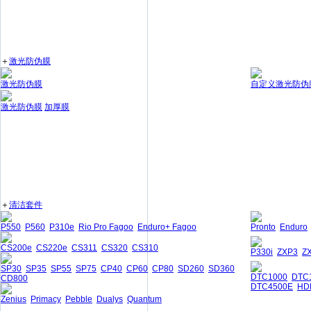
＋
激光防伪膜
激光防伪膜
自定义激光防伪
激光防伪膜
加厚膜
＋
清洁套件
P550
P560
P310e
Rio Pro Fagoo
Enduro+ Fagoo
Pronto
Enduro
CS200e
CS220e
CS311
CS320
CS310
P330i
ZXP3
Z
SP30
SP35
SP55
SP75
CP40
CP60
CP80
SD260
SD360
DTC1000
DTC
CD800
DTC4500E
HD
Zenius
Primacy
Pebble
Dualys
Quantum