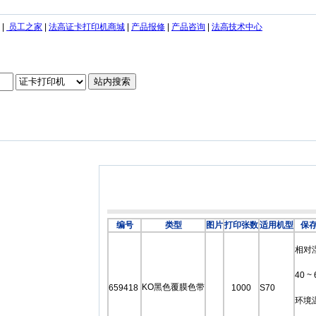
|
员工之家
|
法高证卡打印机商城
|
产品报修
|
产品咨询
|
法高技术中心
编号
类型
图片
打印张数
适用机型
保
相对
40 ~
KO黑色覆膜色带
659418
1000
S70
环境