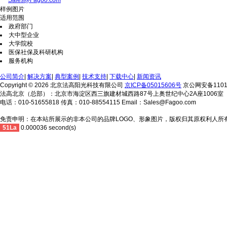
Sales@Fagoo.com
样例图片
适用范围
政府部门
大中型企业
大学院校
医保社保及科研机构
服务机构
公司简介
|
解决方案
|
典型案例
|
技术支持
|
下载中心
|
新闻资讯
Copyright © 2026 北京法高阳光科技有限公司
京ICP备05015606号
京公网安备11010
法高北京（总部）：北京市海淀区西三旗建材城西路87号上奥世纪中心2A座1006室
电话：010-51655818 传真：010-88554115 Email：Sales@Fagoo.com
免责申明：在本站所展示的非本公司的品牌LOGO、形象图片，版权归其原权利人所
51La
0.000036 second(s)