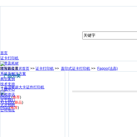
首页
证卡打印机
色带及耗材
您当前位置：
读写器及卡片
首页
>>
证卡打印机
>>
直印式证卡打印机
>>
Fagoo(法高)
系统及解决方案
产品分类
典型案例
技术支持
＋
高清晰超大卡证件打印机
下载中心
新闻资讯
P660L
(
推荐
)
关于我们
XL8300
(
新品
)
人才招聘
P650
(
推荐
)
公司地址