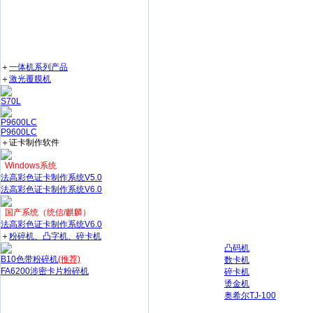
＋
一体机系列产品
＋
激光覆膜机
S70L
P9600LC
P9600LC
＋证卡制作软件
Windows系统
法高彩色证卡制作系统V5.0
法高彩色证卡制作系统V6.0
国产系统（统信/麒麟）
法高彩色证卡制作系统V6.0
＋
粉碎机、凸字机、碎卡机
凸码机
B10色带粉碎机
(推荐)
数卡机
FA6200涉密卡片粉碎机
碎卡机
烫金机
奥希尔TJ-100