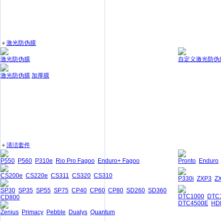
＋
激光防伪膜
激光防伪膜
自定义激光防伪
激光防伪膜
加厚膜
＋
清洁套件
P550
P560
P310e
Rio Pro Fagoo
Enduro+ Fagoo
Pronto
Enduro
CS200e
CS220e
CS311
CS320
CS310
P330i
ZXP3
Z
SP30
SP35
SP55
SP75
CP40
CP60
CP80
SD260
SD360
DTC1000
DTC
CD800
DTC4500E
HD
Zenius
Primacy
Pebble
Dualys
Quantum