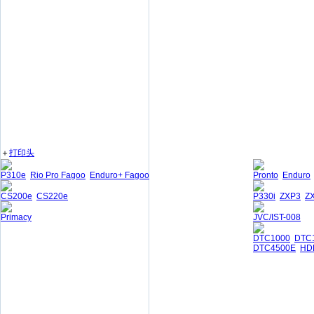
＋
打印头
P310e
Rio Pro Fagoo
Enduro+ Fagoo
Pronto
Enduro
CS200e
CS220e
P330i
ZXP3
Z
Primacy
JVC/IST-008
DTC1000
DTC
DTC4500E
HD