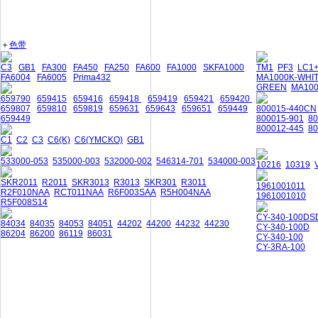
＋
色带
C3
GB1
FA300
FA450
FA250
FA600
FA1000
SKFA1000
TM1
PF3
LC1
FA6004
FA6005
Prima432
MA1000K-WHI
GREEN
MA10
659790
659415
659416
659418
659419
659421
659420
659807
659810
659819
659631
659643
659651
659449
800015-440CN
659449
800015-901
8
800012-445
80
C1
C2
C3
C6(K)
C6(YMCKO)
GB1
533000-053
535000-003
532000-002
546314-701
534000-003
10216
10319
SKR2011
R2011
SKR3013
R3013
SKR301
R3011
1961001011
R2F010NAA
RCT011NAA
R6F003SAA
R5H004NAA
1961001010
R5F008S14
CY-340-100DS
84034
84035
84053
84051
44202
44200
44232
44230
CY-340-100D
86204
86200
86119
86031
CY-340-100
CY-3RA-100