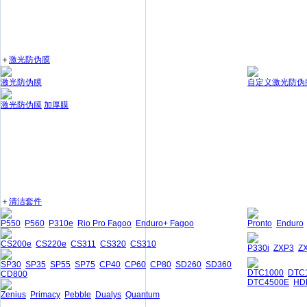
＋
激光防伪膜
激光防伪膜
自定义激光防伪
激光防伪膜
加厚膜
＋
清洁套件
P550
P560
P310e
Rio Pro Fagoo
Enduro+ Fagoo
Pronto
Enduro
CS200e
CS220e
CS311
CS320
CS310
P330i
ZXP3
Z
SP30
SP35
SP55
SP75
CP40
CP60
CP80
SD260
SD360
DTC1000
DTC
CD800
DTC4500E
HD
Zenius
Primacy
Pebble
Dualys
Quantum