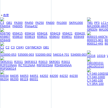
＋
色带
C3
GB1
FA300
FA450
FA250
FA600
FA1000
SKFA1000
TM1
PF3
LC1
FA6004
FA6005
Prima432
MA1000K-WHI
GREEN
MA10
659790
659415
659416
659418
659419
659421
659420
659807
659810
659819
659631
659643
659651
659449
800015-440CN
659449
800015-901
8
800012-445
80
C1
C2
C3
C6(K)
C6(YMCKO)
GB1
533000-053
535000-003
532000-002
546314-701
534000-003
10216
10319
SKR2011
R2011
SKR3013
R3013
SKR301
R3011
1961001011
R2F010NAA
RCT011NAA
R6F003SAA
R5H004NAA
1961001010
R5F008S14
CY-340-100DS
84034
84035
84053
84051
44202
44200
44232
44230
CY-340-100D
86204
86200
86119
86031
CY-340-100
CY-3RA-100