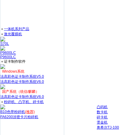
＋
一体机系列产品
＋
激光覆膜机
S70L
P9600LC
P9600LC
＋证卡制作软件
Windows系统
法高彩色证卡制作系统V5.0
法高彩色证卡制作系统V6.0
国产系统（统信/麒麟）
法高彩色证卡制作系统V6.0
＋
粉碎机、凸字机、碎卡机
凸码机
B10色带粉碎机
(推荐)
数卡机
FA6200涉密卡片粉碎机
碎卡机
烫金机
奥希尔TJ-100