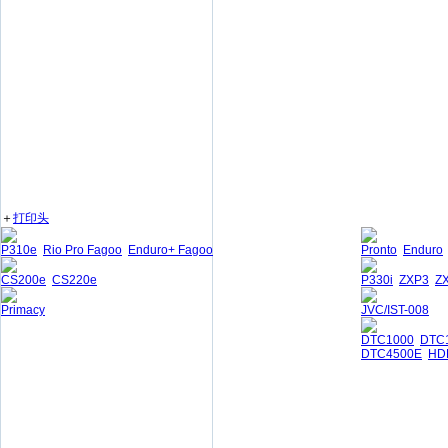
＋
打印头
P310e
Rio Pro Fagoo
Enduro+ Fagoo
Pronto
Enduro
CS200e
CS220e
P330i
ZXP3
Z
Primacy
JVC/IST-008
DTC1000
DTC
DTC4500E
HD