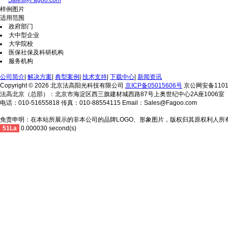
Sales@Fagoo.com
样例图片
适用范围
政府部门
大中型企业
大学院校
医保社保及科研机构
服务机构
公司简介
|
解决方案
|
典型案例
|
技术支持
|
下载中心
|
新闻资讯
Copyright © 2026 北京法高阳光科技有限公司
京ICP备05015606号
京公网安备11010
法高北京（总部）：北京市海淀区西三旗建材城西路87号上奥世纪中心2A座1006室
电话：010-51655818 传真：010-88554115 Email：Sales@Fagoo.com
免责申明：在本站所展示的非本公司的品牌LOGO、形象图片，版权归其原权利人所
51La
0.000030 second(s)