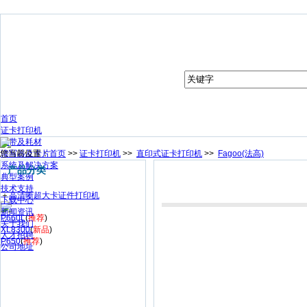
首页
证卡打印机
色带及耗材
您当前位置：
读写器及卡片
首页
>>
证卡打印机
>>
直印式证卡打印机
>>
Fagoo(法高)
系统及解决方案
产品分类
典型案例
技术支持
＋
高清晰超大卡证件打印机
下载中心
新闻资讯
P660L
(
推荐
)
关于我们
XL8300
(
新品
)
人才招聘
P650
(
推荐
)
公司地址