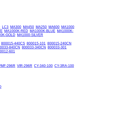
+
LC3
MA300
MA450
MA250
MA600
MA1000
TE
MA1000K-RED
MA1000K-BLUE
MA1000K-
00K-GOLD
MA1000-SILVER
800015-440CS
800015-101
800015-240CN
00033-840CN
800033-340CN
800033-301
0012-601
VMF-296R
VIR-296R
CY-340-100
CY-3RA-100
D