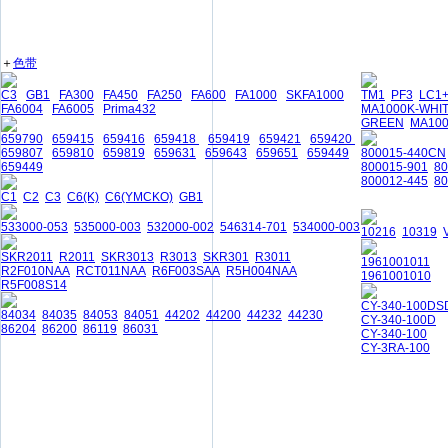
＋
色带
C3
GB1
FA300
FA450
FA250
FA600
FA1000
SKFA1000
TM1
PF3
LC1
FA6004
FA6005
Prima432
MA1000K-WHI
GREEN
MA10
659790
659415
659416
659418
659419
659421
659420
659807
659810
659819
659631
659643
659651
659449
800015-440CN
659449
800015-901
8
800012-445
80
C1
C2
C3
C6(K)
C6(YMCKO)
GB1
533000-053
535000-003
532000-002
546314-701
534000-003
10216
10319
SKR2011
R2011
SKR3013
R3013
SKR301
R3011
1961001011
R2F010NAA
RCT011NAA
R6F003SAA
R5H004NAA
1961001010
R5F008S14
CY-340-100DS
84034
84035
84053
84051
44202
44200
44232
44230
CY-340-100D
86204
86200
86119
86031
CY-340-100
CY-3RA-100