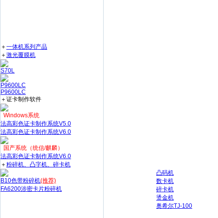
＋
一体机系列产品
＋
激光覆膜机
S70L
P9600LC
P9600LC
＋证卡制作软件
Windows系统
法高彩色证卡制作系统V5.0
法高彩色证卡制作系统V6.0
国产系统（统信/麒麟）
法高彩色证卡制作系统V6.0
＋
粉碎机、凸字机、碎卡机
凸码机
B10色带粉碎机
(推荐)
数卡机
FA6200涉密卡片粉碎机
碎卡机
烫金机
奥希尔TJ-100