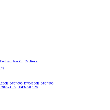
Enduro+
Rio Pro
Rio Pro X
XP7
1250E
DTC4000
DTC4250E
DTC4500
P600CR100
HDP5000
C50