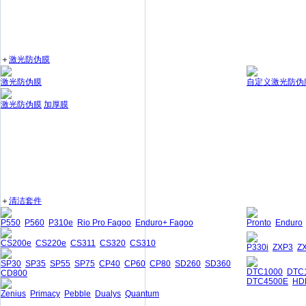
＋
激光防伪膜
激光防伪膜
自定义激光防伪
激光防伪膜
加厚膜
＋
清洁套件
P550
P560
P310e
Rio Pro Fagoo
Enduro+ Fagoo
Pronto
Enduro
CS200e
CS220e
CS311
CS320
CS310
P330i
ZXP3
Z
SP30
SP35
SP55
SP75
CP40
CP60
CP80
SD260
SD360
DTC1000
DTC
CD800
DTC4500E
HD
Zenius
Primacy
Pebble
Dualys
Quantum