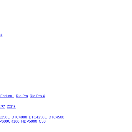
膜
Enduro+
Rio Pro
Rio Pro X
XP7
ZXP8
1250E
DTC4000
DTC4250E
DTC4500
P600CR100
HDP5000
C50