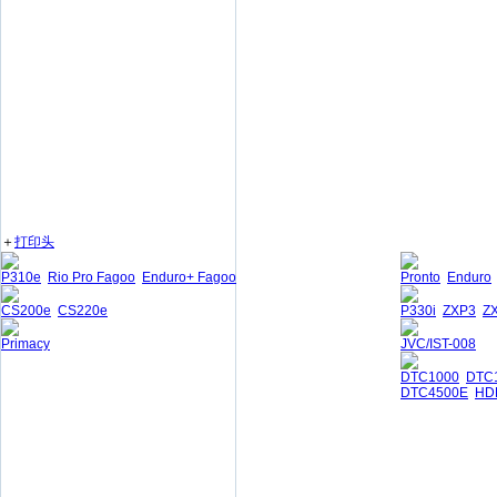
＋
打印头
P310e
Rio Pro Fagoo
Enduro+ Fagoo
Pronto
Enduro
CS200e
CS220e
P330i
ZXP3
Z
Primacy
JVC/IST-008
DTC1000
DTC
DTC4500E
HD