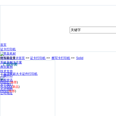
首页
证卡打印机
色带及耗材
您当前位置：
读写器及卡片
首页
>>
证卡打印机
>>
擦写卡打印机
>>
Solid
系统及解决方案
产品分类
典型案例
技术支持
＋
高清晰超大卡证件打印机
下载中心
新闻资讯
P660L
(
推荐
)
关于我们
XL8300
(
新品
)
人才招聘
P650
(
推荐
)
公司地址