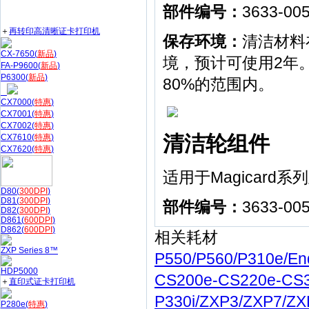
部件编号：
3633-00
＋
再转印高清晰证卡打印机
保存环境：
清洁材料
CX-7650(
新品
)
境，预计可使用2年。贮
FA-P9600(
新品
)
P6300(
新品
)
80%的范围内。
CX7000(
特惠
)
CX7001(
特惠
)
CX7002(
特惠
)
清洁轮组件
CX7610(
特惠
)
CX7620(
特惠
)
适用于Magicard
D80(
300DPI
)
D81(
300DPI
)
部件编号：
3633-00
D82(
300DPI
)
D861(
600DPI
)
D862(
600DPI
)
相关耗材
ZXP Series 8™
P550/P560/P310e/E
HDP5000
CS200e-CS220e-C
＋
直印式证卡打印机
P330i/ZXP3/ZXP7/
P280e(
特惠
)