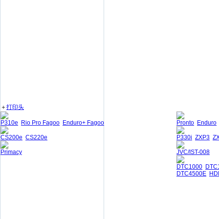
＋
打印头
P310e
Rio Pro Fagoo
Enduro+ Fagoo
Pronto
Enduro
CS200e
CS220e
P330i
ZXP3
Z
Primacy
JVC/IST-008
DTC1000
DTC
DTC4500E
HD