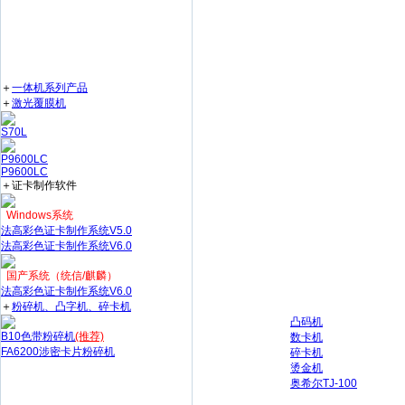
＋
一体机系列产品
＋
激光覆膜机
S70L
P9600LC
P9600LC
＋证卡制作软件
Windows系统
法高彩色证卡制作系统V5.0
法高彩色证卡制作系统V6.0
国产系统（统信/麒麟）
法高彩色证卡制作系统V6.0
＋
粉碎机、凸字机、碎卡机
凸码机
B10色带粉碎机
(推荐)
数卡机
FA6200涉密卡片粉碎机
碎卡机
烫金机
奥希尔TJ-100