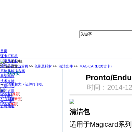
首页
证卡打印机
色带及耗材
读写器及卡片
您当前位置：
首页
>>
色带及耗材
>>
清洁套件
>>
MAGICARD(美吉卡)
系统及解决方案
产品分类
Pronto/End
典型案例
技术支持
＋
高清晰超大卡证件打印机
时间：2014-12-
下载中心
新闻资讯
P660L
(
推荐
)
关于我们
XL8300
(
新品
)
人才招聘
P650
(
推荐
)
公司地址
清洁包
适用于Magicard