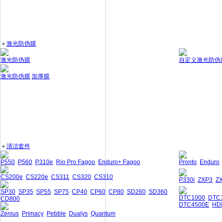
＋
激光防伪膜
激光防伪膜
自定义激光防伪
激光防伪膜
加厚膜
＋
清洁套件
P550
P560
P310e
Rio Pro Fagoo
Enduro+ Fagoo
Pronto
Enduro
CS200e
CS220e
CS311
CS320
CS310
P330i
ZXP3
Z
SP30
SP35
SP55
SP75
CP40
CP60
CP80
SD260
SD360
DTC1000
DTC
CD800
DTC4500E
HD
Zenius
Primacy
Pebble
Dualys
Quantum