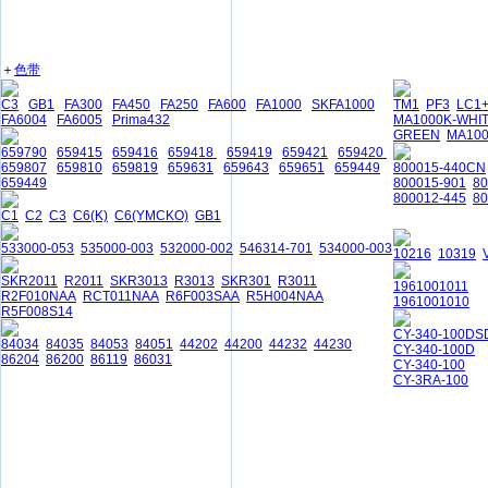
＋
色带
C3
GB1
FA300
FA450
FA250
FA600
FA1000
SKFA1000
TM1
PF3
LC1
FA6004
FA6005
Prima432
MA1000K-WHI
GREEN
MA10
659790
659415
659416
659418
659419
659421
659420
659807
659810
659819
659631
659643
659651
659449
800015-440CN
659449
800015-901
8
800012-445
80
C1
C2
C3
C6(K)
C6(YMCKO)
GB1
533000-053
535000-003
532000-002
546314-701
534000-003
10216
10319
SKR2011
R2011
SKR3013
R3013
SKR301
R3011
1961001011
R2F010NAA
RCT011NAA
R6F003SAA
R5H004NAA
1961001010
R5F008S14
CY-340-100DS
84034
84035
84053
84051
44202
44200
44232
44230
CY-340-100D
86204
86200
86119
86031
CY-340-100
CY-3RA-100