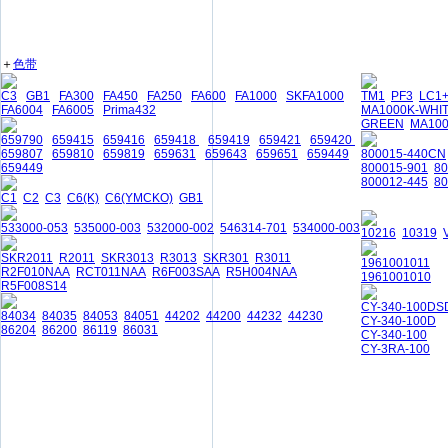
＋
色带
C3
GB1
FA300
FA450
FA250
FA600
FA1000
SKFA1000
TM1
PF3
LC1
FA6004
FA6005
Prima432
MA1000K-WHI
GREEN
MA10
659790
659415
659416
659418
659419
659421
659420
659807
659810
659819
659631
659643
659651
659449
800015-440CN
659449
800015-901
8
800012-445
80
C1
C2
C3
C6(K)
C6(YMCKO)
GB1
533000-053
535000-003
532000-002
546314-701
534000-003
10216
10319
SKR2011
R2011
SKR3013
R3013
SKR301
R3011
1961001011
R2F010NAA
RCT011NAA
R6F003SAA
R5H004NAA
1961001010
R5F008S14
CY-340-100DS
84034
84035
84053
84051
44202
44200
44232
44230
CY-340-100D
86204
86200
86119
86031
CY-340-100
CY-3RA-100