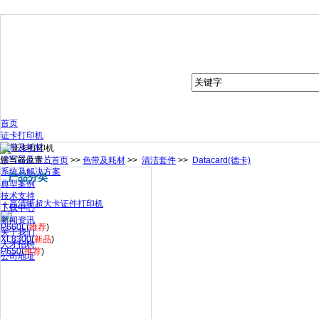
首页
证卡打印机
色带及耗材
读写器及卡片
您当前位置：
首页
>>
色带及耗材
>>
清洁套件
>>
Datacard(德卡)
系统及解决方案
产品分类
典型案例
技术支持
＋
高清晰超大卡证件打印机
下载中心
新闻资讯
P660L
(
推荐
)
关于我们
XL8300
(
新品
)
人才招聘
P650
(
推荐
)
公司地址