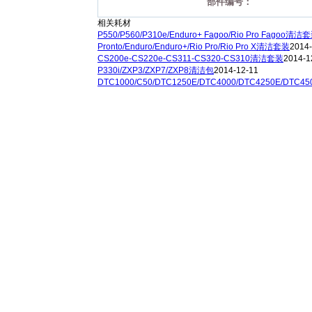
部件编号：
相关耗材
P550/P560/P310e/Enduro+ Fagoo/Rio Pro Fagoo清洁
Pronto/Enduro/Enduro+/Rio Pro/Rio Pro X清洁套装
2014-
CS200e-CS220e-CS311-CS320-CS310清洁套装
2014-1
P330i/ZXP3/ZXP7/ZXP8清洁包
2014-12-11
DTC1000/C50/DTC1250E/DTC4000/DTC4250E/DTC