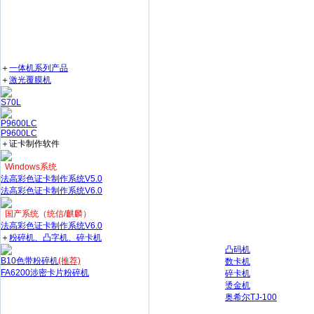
＋
一体机系列产品
＋
激光覆膜机
S70L
P9600LC
P9600LC
＋证卡制作软件
Windows系统
法高彩色证卡制作系统V5.0
法高彩色证卡制作系统V6.0
国产系统（统信/麒麟）
法高彩色证卡制作系统V6.0
＋
粉碎机、凸字机、碎卡机
凸码机
B10色带粉碎机
(推荐)
数卡机
FA6200涉密卡片粉碎机
碎卡机
烫金机
奥希尔TJ-100