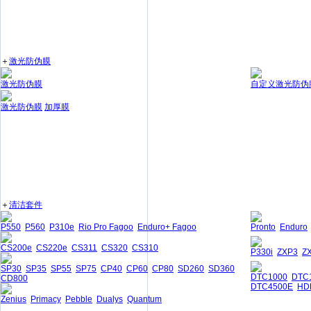
＋
激光防伪膜
激光防伪膜
自定义激光防伪
激光防伪膜
加厚膜
＋
清洁套件
P550
P560
P310e
Rio Pro Fagoo
Enduro+ Fagoo
Pronto
Enduro
CS200e
CS220e
CS311
CS320
CS310
P330i
ZXP3
Z
SP30
SP35
SP55
SP75
CP40
CP60
CP80
SD260
SD360
DTC1000
DTC
CD800
DTC4500E
HD
Zenius
Primacy
Pebble
Dualys
Quantum