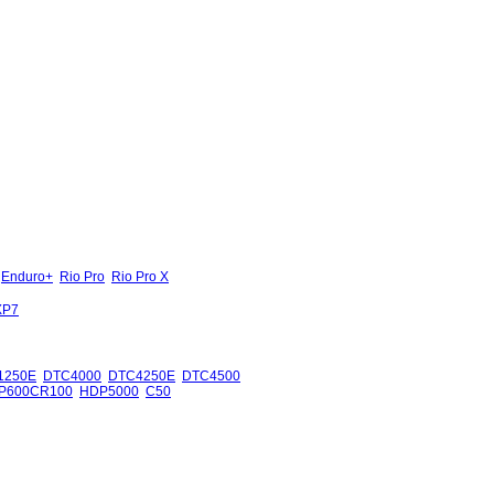
Enduro+
Rio Pro
Rio Pro X
XP7
1250E
DTC4000
DTC4250E
DTC4500
P600CR100
HDP5000
C50