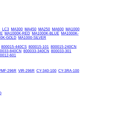
+
LC3
MA300
MA450
MA250
MA600
MA1000
TE
MA1000K-RED
MA1000K-BLUE
MA1000K-
00K-GOLD
MA1000-SILVER
800015-440CS
800015-101
800015-240CN
00033-840CN
800033-340CN
800033-301
0012-601
VMF-296R
VIR-296R
CY-340-100
CY-3RA-100
D