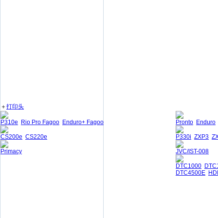
＋
打印头
P310e
Rio Pro Fagoo
Enduro+ Fagoo
Pronto
Enduro
CS200e
CS220e
P330i
ZXP3
Z
Primacy
JVC/IST-008
DTC1000
DTC
DTC4500E
HD