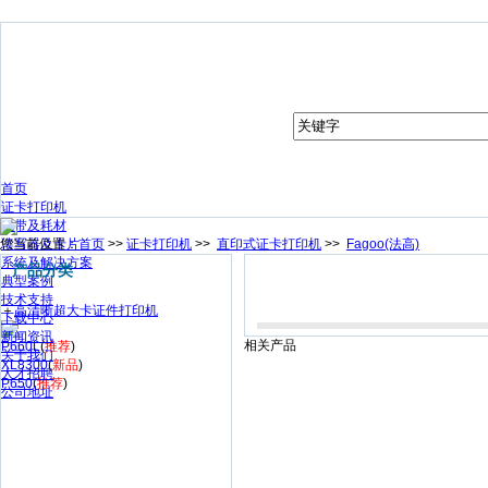
首页
证卡打印机
色带及耗材
您当前位置：
读写器及卡片
首页
>>
证卡打印机
>>
直印式证卡打印机
>>
Fagoo(法高)
系统及解决方案
产品分类
典型案例
技术支持
＋
高清晰超大卡证件打印机
下载中心
新闻资讯
相关产品
P660L
(
推荐
)
关于我们
XL8300
(
新品
)
人才招聘
P650
(
推荐
)
公司地址