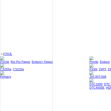
＋
打印头
P310e
Rio Pro Fagoo
Enduro+ Fagoo
Pronto
Enduro
CS200e
CS220e
P330i
ZXP3
Z
Primacy
JVC/IST-008
DTC1000
DTC
DTC4500E
HD