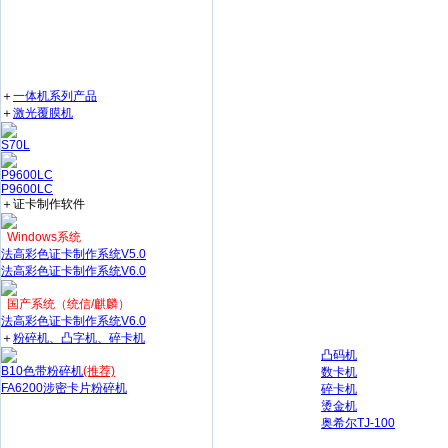
＋
一体机系列产品
＋
激光覆膜机
S70L
P9600LC
P9600LC
＋证卡制作软件
Windows系统
法高彩色证卡制作系统V5.0
法高彩色证卡制作系统V6.0
国产系统（统信/麒麟）
法高彩色证卡制作系统V6.0
＋
粉碎机、凸字机、碎卡机
凸码机
B10色带粉碎机
(推荐)
数卡机
FA6200涉密卡片粉碎机
碎卡机
烫金机
奥希尔TJ-100