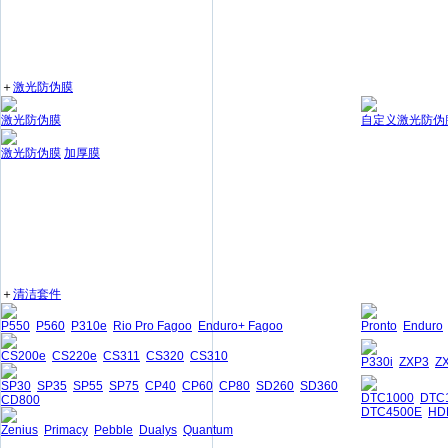
＋
激光防伪膜
激光防伪膜
自定义激光防伪
激光防伪膜
加厚膜
＋
清洁套件
P550
P560
P310e
Rio Pro Fagoo
Enduro+ Fagoo
Pronto
Enduro
CS200e
CS220e
CS311
CS320
CS310
P330i
ZXP3
Z
SP30
SP35
SP55
SP75
CP40
CP60
CP80
SD260
SD360
DTC1000
DTC
CD800
DTC4500E
HD
Zenius
Primacy
Pebble
Dualys
Quantum