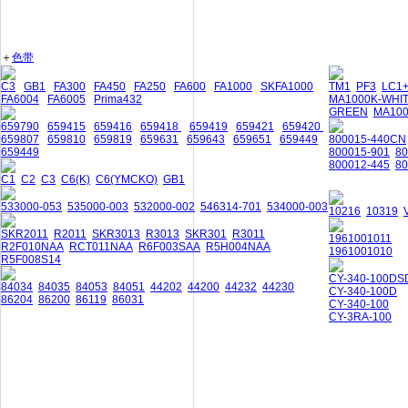
＋
色带
C3
GB1
FA300
FA450
FA250
FA600
FA1000
SKFA1000
TM1
PF3
LC1
FA6004
FA6005
Prima432
MA1000K-WHI
GREEN
MA10
659790
659415
659416
659418
659419
659421
659420
659807
659810
659819
659631
659643
659651
659449
800015-440CN
659449
800015-901
8
800012-445
80
C1
C2
C3
C6(K)
C6(YMCKO)
GB1
533000-053
535000-003
532000-002
546314-701
534000-003
10216
10319
SKR2011
R2011
SKR3013
R3013
SKR301
R3011
1961001011
R2F010NAA
RCT011NAA
R6F003SAA
R5H004NAA
1961001010
R5F008S14
CY-340-100DS
84034
84035
84053
84051
44202
44200
44232
44230
CY-340-100D
86204
86200
86119
86031
CY-340-100
CY-3RA-100