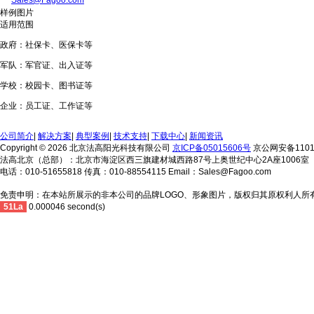
Sales@Fagoo.com
样例图片
适用范围
政府：社保卡、医保卡等
军队：军官证、出入证等
学校：校园卡、图书证等
企业：员工证、工作证等
公司简介
|
解决方案
|
典型案例
|
技术支持
|
下载中心
|
新闻资讯
Copyright © 2026 北京法高阳光科技有限公司
京ICP备05015606号
京公网安备11010
法高北京（总部）：北京市海淀区西三旗建材城西路87号上奥世纪中心2A座1006室
电话：010-51655818 传真：010-88554115 Email：Sales@Fagoo.com
免责申明：在本站所展示的非本公司的品牌LOGO、形象图片，版权归其原权利人所
51La
0.000046 second(s)