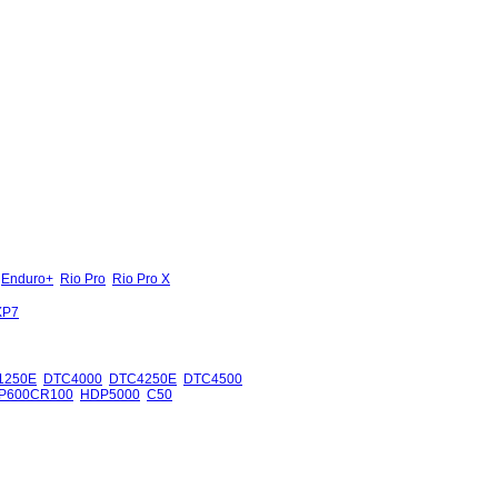
Enduro+
Rio Pro
Rio Pro X
XP7
1250E
DTC4000
DTC4250E
DTC4500
P600CR100
HDP5000
C50