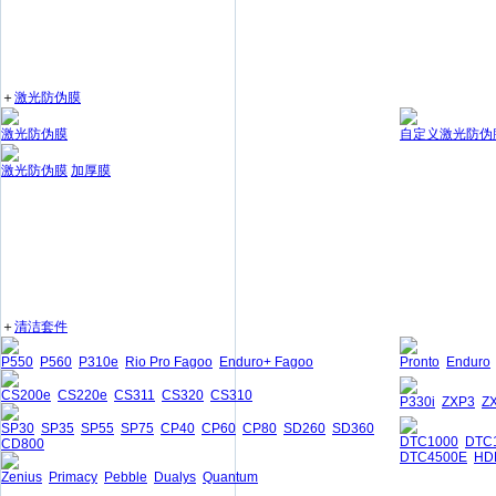
＋
激光防伪膜
激光防伪膜
自定义激光防伪
激光防伪膜
加厚膜
＋
清洁套件
P550
P560
P310e
Rio Pro Fagoo
Enduro+ Fagoo
Pronto
Enduro
CS200e
CS220e
CS311
CS320
CS310
P330i
ZXP3
Z
SP30
SP35
SP55
SP75
CP40
CP60
CP80
SD260
SD360
DTC1000
DTC
CD800
DTC4500E
HD
Zenius
Primacy
Pebble
Dualys
Quantum