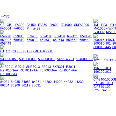
＋
色带
C3
GB1
FA300
FA450
FA250
FA600
FA1000
SKFA1000
TM1
PF3
LC1
FA6004
FA6005
Prima432
MA1000K-WHI
GREEN
MA10
659790
659415
659416
659418
659419
659421
659420
659807
659810
659819
659631
659643
659651
659449
800015-440CN
659449
800015-901
8
800012-445
80
C1
C2
C3
C6(K)
C6(YMCKO)
GB1
533000-053
535000-003
532000-002
546314-701
534000-003
10216
10319
SKR2011
R2011
SKR3013
R3013
SKR301
R3011
1961001011
R2F010NAA
RCT011NAA
R6F003SAA
R5H004NAA
1961001010
R5F008S14
CY-340-100DS
84034
84035
84053
84051
44202
44200
44232
44230
CY-340-100D
86204
86200
86119
86031
CY-340-100
CY-3RA-100