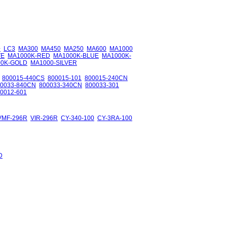
+
LC3
MA300
MA450
MA250
MA600
MA1000
TE
MA1000K-RED
MA1000K-BLUE
MA1000K-
00K-GOLD
MA1000-SILVER
800015-440CS
800015-101
800015-240CN
00033-840CN
800033-340CN
800033-301
0012-601
VMF-296R
VIR-296R
CY-340-100
CY-3RA-100
D