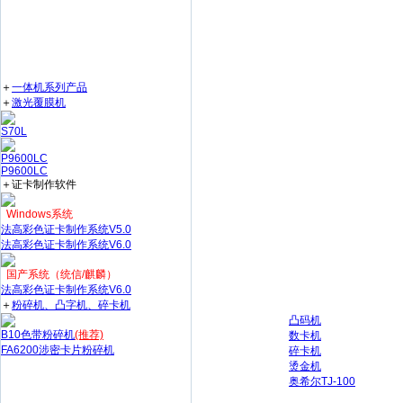
＋
一体机系列产品
＋
激光覆膜机
S70L
P9600LC
P9600LC
＋证卡制作软件
Windows系统
法高彩色证卡制作系统V5.0
法高彩色证卡制作系统V6.0
国产系统（统信/麒麟）
法高彩色证卡制作系统V6.0
＋
粉碎机、凸字机、碎卡机
凸码机
B10色带粉碎机
(推荐)
数卡机
FA6200涉密卡片粉碎机
碎卡机
烫金机
奥希尔TJ-100