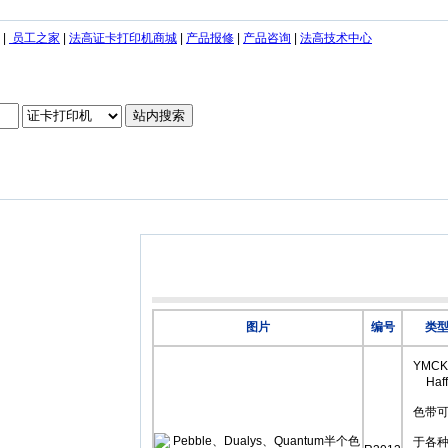
|
员工之家
|
法高证卡打印机商城
|
产品报修
|
产品咨询
|
法高技术中心
图片
编号
类
YMCK
Haf
f
色带
于各