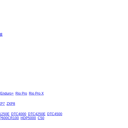
膜
Enduro+
Rio Pro
Rio Pro X
XP7
ZXP8
1250E
DTC4000
DTC4250E
DTC4500
P600CR100
HDP5000
C50