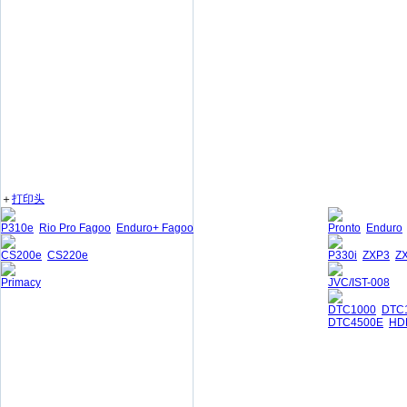
＋
打印头
P310e
Rio Pro Fagoo
Enduro+ Fagoo
Pronto
Enduro
CS200e
CS220e
P330i
ZXP3
Z
Primacy
JVC/IST-008
DTC1000
DTC
DTC4500E
HD