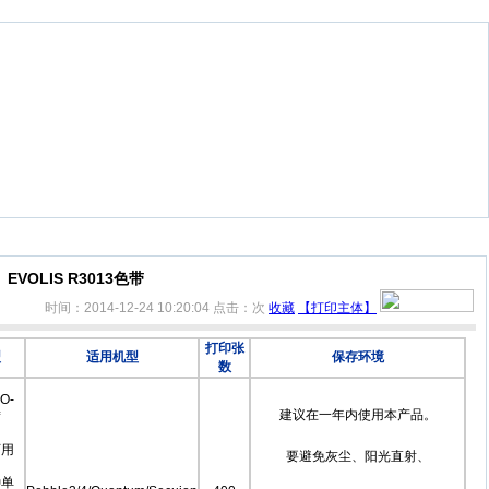
EVOLIS R3013色带
时间：2014-12-24 10:20:04
点击：
次
收藏
【打印主体】
打印张
型
适用机型
保存环境
数
O-
建议在一年内使用本产品。
可用
要避免灰尘、阳光直射、
种单