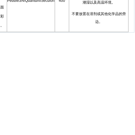
Pebble3/4/Quantum/Secuion
400
潮湿以及高温环境。
双面
不要放置在溶剂或其他化学品的旁
版彩
边。
印。