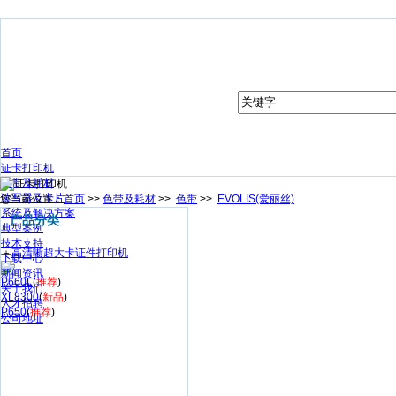
首页
证卡打印机
色带及耗材
读写器及卡片
您当前位置：
首页
>>
色带及耗材
>>
色带
>>
EVOLIS(爱丽丝)
系统及解决方案
产品分类
典型案例
技术支持
＋
高清晰超大卡证件打印机
下载中心
新闻资讯
P660L
(
推荐
)
关于我们
XL8300
(
新品
)
人才招聘
P650
(
推荐
)
公司地址