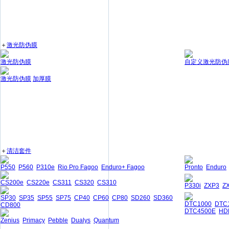
＋
激光防伪膜
激光防伪膜
自定义激光防伪
激光防伪膜
加厚膜
＋
清洁套件
P550
P560
P310e
Rio Pro Fagoo
Enduro+ Fagoo
Pronto
Enduro
CS200e
CS220e
CS311
CS320
CS310
P330i
ZXP3
Z
SP30
SP35
SP55
SP75
CP40
CP60
CP80
SD260
SD360
DTC1000
DTC
CD800
DTC4500E
HD
Zenius
Primacy
Pebble
Dualys
Quantum