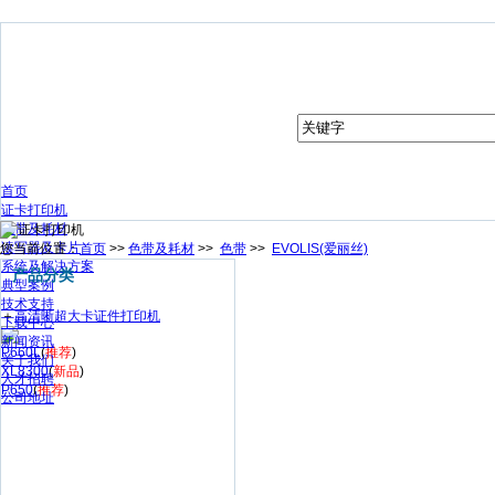
首页
证卡打印机
色带及耗材
读写器及卡片
您当前位置：
首页
>>
色带及耗材
>>
色带
>>
EVOLIS(爱丽丝)
系统及解决方案
产品分类
典型案例
技术支持
＋
高清晰超大卡证件打印机
下载中心
新闻资讯
P660L
(
推荐
)
关于我们
XL8300
(
新品
)
人才招聘
P650
(
推荐
)
公司地址