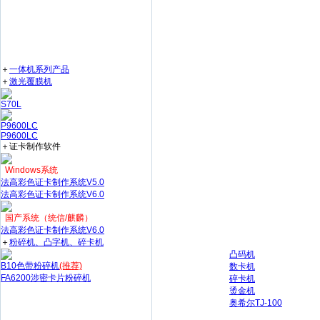
＋
一体机系列产品
＋
激光覆膜机
S70L
P9600LC
P9600LC
＋证卡制作软件
Windows系统
法高彩色证卡制作系统V5.0
法高彩色证卡制作系统V6.0
国产系统（统信/麒麟）
法高彩色证卡制作系统V6.0
＋
粉碎机、凸字机、碎卡机
凸码机
B10色带粉碎机
(推荐)
数卡机
FA6200涉密卡片粉碎机
碎卡机
烫金机
奥希尔TJ-100