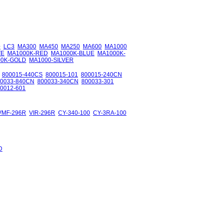
+
LC3
MA300
MA450
MA250
MA600
MA1000
TE
MA1000K-RED
MA1000K-BLUE
MA1000K-
00K-GOLD
MA1000-SILVER
800015-440CS
800015-101
800015-240CN
00033-840CN
800033-340CN
800033-301
0012-601
VMF-296R
VIR-296R
CY-340-100
CY-3RA-100
D