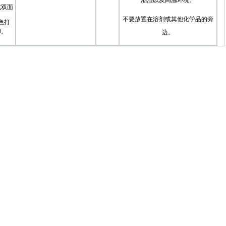
潮湿以及高温环境。
或双面
不要放置在溶剂或其他化学品的旁
色打
印。
边。