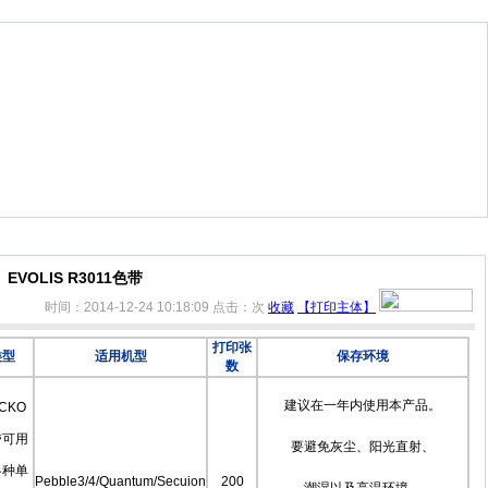
EVOLIS R3011色带
时间：2014-12-24 10:18:09
点击：
次
收藏
【打印主体】
打印张
类型
适用机型
保存环境
数
建议在一年内使用本产品。
CK
O
带可用
要避免灰尘、阳光直射、
各种单
Pebble3/4/Quantum/Secuion
200