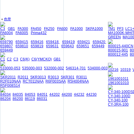
＋
色带
C3
GB1
FA300
FA450
FA250
FA600
FA1000
SKFA1000
TM1
PF3
LC1
FA6004
FA6005
Prima432
MA1000K-WHI
GREEN
MA10
659790
659415
659416
659418
659419
659421
659420
659807
659810
659819
659631
659643
659651
659449
800015-440CN
659449
800015-901
8
800012-445
80
C1
C2
C3
C6(K)
C6(YMCKO)
GB1
533000-053
535000-003
532000-002
546314-701
534000-003
10216
10319
SKR2011
R2011
SKR3013
R3013
SKR301
R3011
1961001011
R2F010NAA
RCT011NAA
R6F003SAA
R5H004NAA
1961001010
R5F008S14
CY-340-100DS
84034
84035
84053
84051
44202
44200
44232
44230
CY-340-100D
86204
86200
86119
86031
CY-340-100
CY-3RA-100