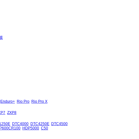
膜
Enduro+
Rio Pro
Rio Pro X
XP7
ZXP8
1250E
DTC4000
DTC4250E
DTC4500
P600CR100
HDP5000
C50