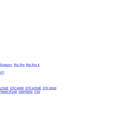
Enduro+
Rio Pro
Rio Pro X
XP7
1250E
DTC4000
DTC4250E
DTC4500
P600CR100
HDP5000
C50