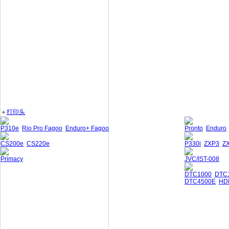
＋
打印头
P310e
Rio Pro Fagoo
Enduro+ Fagoo
Pronto
Enduro
CS200e
CS220e
P330i
ZXP3
Z
Primacy
JVC/IST-008
DTC1000
DTC
DTC4500E
HD