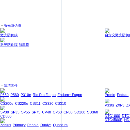
＋
激光防伪膜
激光防伪膜
自定义激光防伪
激光防伪膜
加厚膜
＋
清洁套件
P550
P560
P310e
Rio Pro Fagoo
Enduro+ Fagoo
Pronto
Enduro
CS200e
CS220e
CS311
CS320
CS310
P330i
ZXP3
Z
SP30
SP35
SP55
SP75
CP40
CP60
CP80
SD260
SD360
DTC1000
DTC
CD800
DTC4500E
HD
Zenius
Primacy
Pebble
Dualys
Quantum