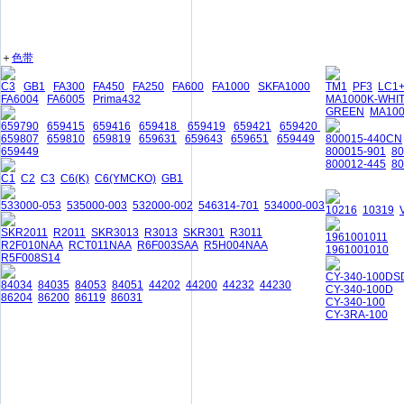
＋
色带
C3
GB1
FA300
FA450
FA250
FA600
FA1000
SKFA1000
TM1
PF3
LC1
FA6004
FA6005
Prima432
MA1000K-WHI
GREEN
MA10
659790
659415
659416
659418
659419
659421
659420
659807
659810
659819
659631
659643
659651
659449
800015-440CN
659449
800015-901
8
800012-445
80
C1
C2
C3
C6(K)
C6(YMCKO)
GB1
533000-053
535000-003
532000-002
546314-701
534000-003
10216
10319
SKR2011
R2011
SKR3013
R3013
SKR301
R3011
1961001011
R2F010NAA
RCT011NAA
R6F003SAA
R5H004NAA
1961001010
R5F008S14
CY-340-100DS
84034
84035
84053
84051
44202
44200
44232
44230
CY-340-100D
86204
86200
86119
86031
CY-340-100
CY-3RA-100