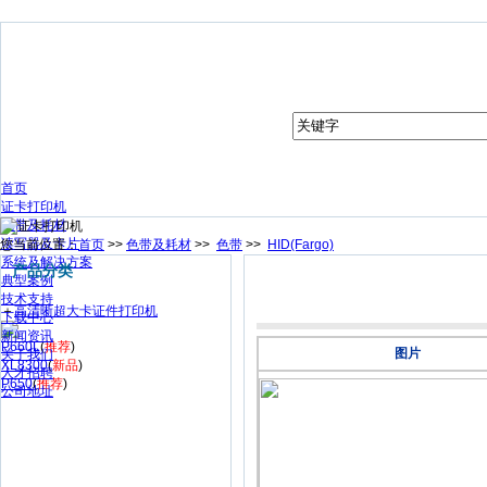
首页
证卡打印机
色带及耗材
读写器及卡片
您当前位置：
首页
>>
色带及耗材
>>
色带
>>
HID(Fargo)
系统及解决方案
产品分类
典型案例
技术支持
＋
高清晰超大卡证件打印机
下载中心
新闻资讯
P660L
(
推荐
)
图片
关于我们
XL8300
(
新品
)
人才招聘
P650
(
推荐
)
公司地址