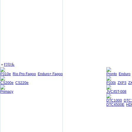
＋
打印头
P310e
Rio Pro Fagoo
Enduro+ Fagoo
Pronto
Enduro
CS200e
CS220e
P330i
ZXP3
Z
Primacy
JVC/IST-008
DTC1000
DTC
DTC4500E
HD