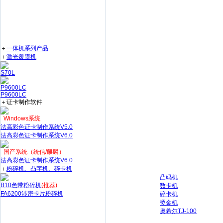
＋
一体机系列产品
＋
激光覆膜机
S70L
P9600LC
P9600LC
＋证卡制作软件
Windows系统
法高彩色证卡制作系统V5.0
法高彩色证卡制作系统V6.0
国产系统（统信/麒麟）
法高彩色证卡制作系统V6.0
＋
粉碎机、凸字机、碎卡机
凸码机
B10色带粉碎机
(推荐)
数卡机
FA6200涉密卡片粉碎机
碎卡机
烫金机
奥希尔TJ-100