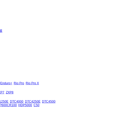
膜
Enduro+
Rio Pro
Rio Pro X
XP7
ZXP8
1250E
DTC4000
DTC4250E
DTC4500
P600CR100
HDP5000
C50