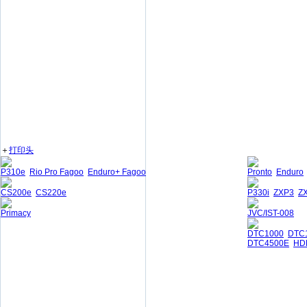
＋
打印头
P310e
Rio Pro Fagoo
Enduro+ Fagoo
Pronto
Enduro
CS200e
CS220e
P330i
ZXP3
Z
Primacy
JVC/IST-008
DTC1000
DTC
DTC4500E
HD