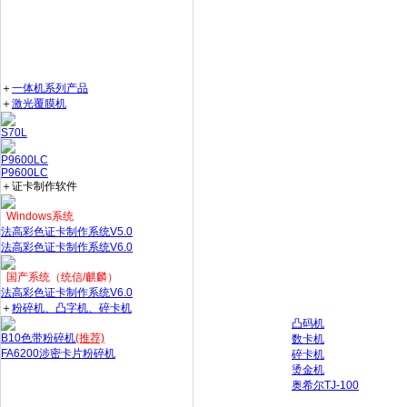
＋
一体机系列产品
＋
激光覆膜机
S70L
P9600LC
P9600LC
＋证卡制作软件
Windows系统
法高彩色证卡制作系统V5.0
法高彩色证卡制作系统V6.0
国产系统（统信/麒麟）
法高彩色证卡制作系统V6.0
＋
粉碎机、凸字机、碎卡机
凸码机
B10色带粉碎机
(推荐)
数卡机
FA6200涉密卡片粉碎机
碎卡机
烫金机
奥希尔TJ-100