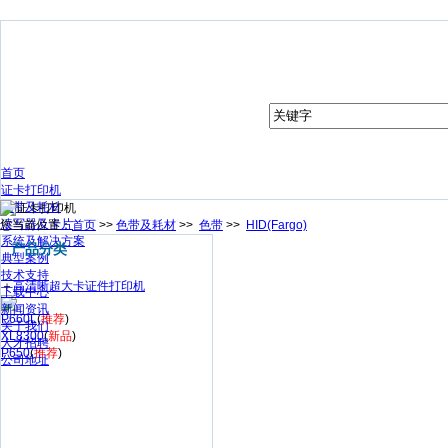
首页
证卡打印机
色带及耗材
读写器及卡片
您当前位置：
首页
>>
色带及耗材
>>
色带
>>
HID(Fargo)
系统及解决方案
产品分类
典型案例
技术支持
＋
高清晰超大卡证件打印机
下载中心
新闻资讯
P660L
(
推荐
)
关于我们
XL8300
(
新品
)
人才招聘
P650
(
推荐
)
公司地址