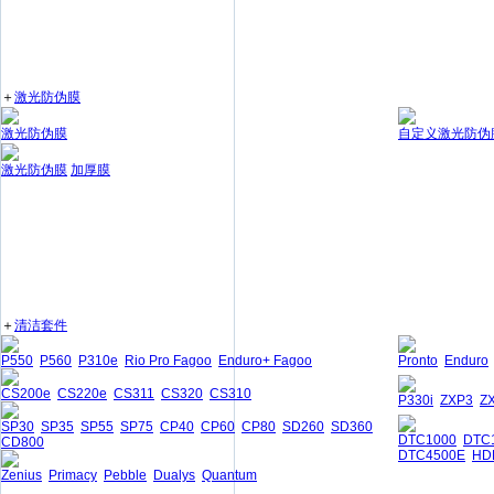
＋
激光防伪膜
激光防伪膜
自定义激光防伪
激光防伪膜
加厚膜
＋
清洁套件
P550
P560
P310e
Rio Pro Fagoo
Enduro+ Fagoo
Pronto
Enduro
CS200e
CS220e
CS311
CS320
CS310
P330i
ZXP3
Z
SP30
SP35
SP55
SP75
CP40
CP60
CP80
SD260
SD360
DTC1000
DTC
CD800
DTC4500E
HD
Zenius
Primacy
Pebble
Dualys
Quantum