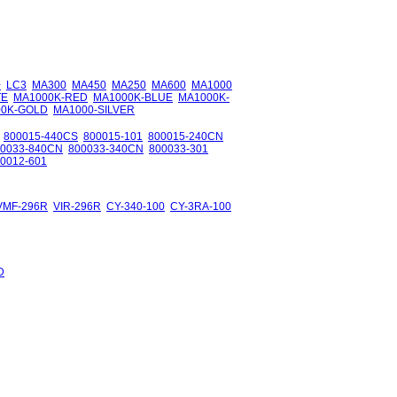
+
LC3
MA300
MA450
MA250
MA600
MA1000
TE
MA1000K-RED
MA1000K-BLUE
MA1000K-
00K-GOLD
MA1000-SILVER
800015-440CS
800015-101
800015-240CN
00033-840CN
800033-340CN
800033-301
0012-601
VMF-296R
VIR-296R
CY-340-100
CY-3RA-100
D