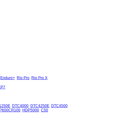
Enduro+
Rio Pro
Rio Pro X
XP7
1250E
DTC4000
DTC4250E
DTC4500
P600CR100
HDP5000
C50