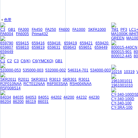
＋
色带
C3
GB1
FA300
FA450
FA250
FA600
FA1000
SKFA1000
TM1
PF3
LC1
FA6004
FA6005
Prima432
MA1000K-WHI
GREEN
MA10
659790
659415
659416
659418
659419
659421
659420
659807
659810
659819
659631
659643
659651
659449
800015-440CN
659449
800015-901
8
800012-445
80
C1
C2
C3
C6(K)
C6(YMCKO)
GB1
533000-053
535000-003
532000-002
546314-701
534000-003
10216
10319
SKR2011
R2011
SKR3013
R3013
SKR301
R3011
1961001011
R2F010NAA
RCT011NAA
R6F003SAA
R5H004NAA
1961001010
R5F008S14
CY-340-100DS
84034
84035
84053
84051
44202
44200
44232
44230
CY-340-100D
86204
86200
86119
86031
CY-340-100
CY-3RA-100