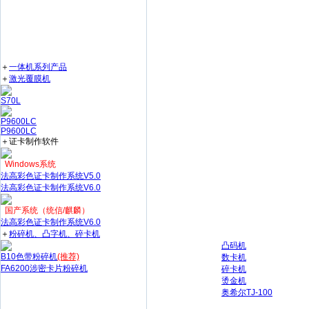
＋
一体机系列产品
＋
激光覆膜机
S70L
P9600LC
P9600LC
＋证卡制作软件
Windows系统
法高彩色证卡制作系统V5.0
法高彩色证卡制作系统V6.0
国产系统（统信/麒麟）
法高彩色证卡制作系统V6.0
＋
粉碎机、凸字机、碎卡机
凸码机
B10色带粉碎机
(推荐)
数卡机
FA6200涉密卡片粉碎机
碎卡机
烫金机
奥希尔TJ-100