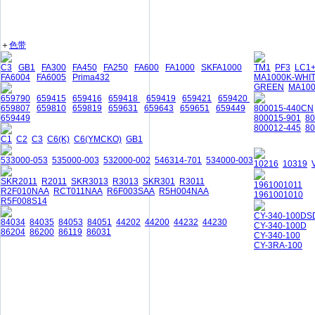
＋
色带
C3
GB1
FA300
FA450
FA250
FA600
FA1000
SKFA1000
TM1
PF3
LC1
FA6004
FA6005
Prima432
MA1000K-WHI
GREEN
MA10
659790
659415
659416
659418
659419
659421
659420
659807
659810
659819
659631
659643
659651
659449
800015-440CN
659449
800015-901
8
800012-445
80
C1
C2
C3
C6(K)
C6(YMCKO)
GB1
533000-053
535000-003
532000-002
546314-701
534000-003
10216
10319
SKR2011
R2011
SKR3013
R3013
SKR301
R3011
1961001011
R2F010NAA
RCT011NAA
R6F003SAA
R5H004NAA
1961001010
R5F008S14
CY-340-100DS
84034
84035
84053
84051
44202
44200
44232
44230
CY-340-100D
86204
86200
86119
86031
CY-340-100
CY-3RA-100