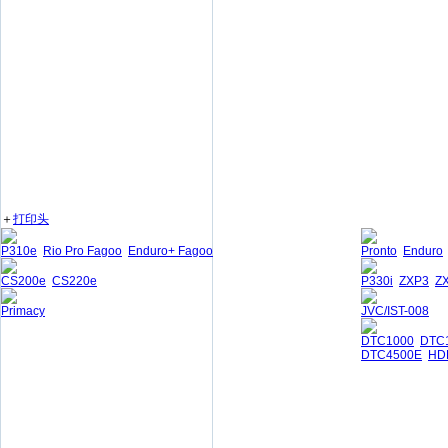
＋
打印头
P310e
Rio Pro Fagoo
Enduro+ Fagoo
Pronto
Enduro
CS200e
CS220e
P330i
ZXP3
Z
Primacy
JVC/IST-008
DTC1000
DTC
DTC4500E
HD