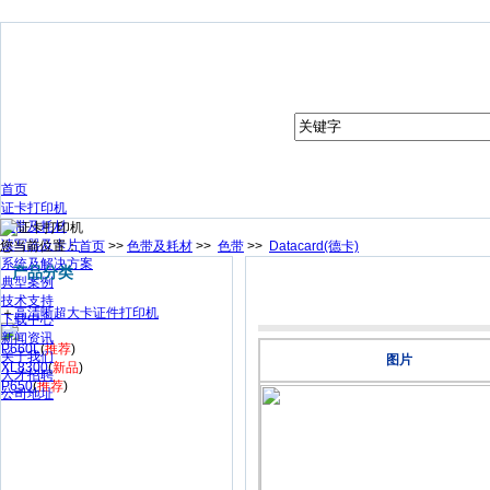
首页
证卡打印机
色带及耗材
读写器及卡片
您当前位置：
首页
>>
色带及耗材
>>
色带
>>
Datacard(德卡)
系统及解决方案
产品分类
典型案例
技术支持
＋
高清晰超大卡证件打印机
下载中心
新闻资讯
P660L
(
推荐
)
关于我们
图片
XL8300
(
新品
)
人才招聘
P650
(
推荐
)
公司地址