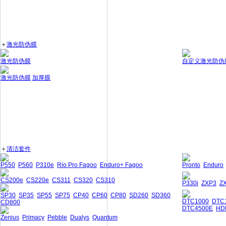
＋
激光防伪膜
激光防伪膜
自定义激光防伪
激光防伪膜
加厚膜
＋
清洁套件
P550
P560
P310e
Rio Pro Fagoo
Enduro+ Fagoo
Pronto
Enduro
CS200e
CS220e
CS311
CS320
CS310
P330i
ZXP3
Z
SP30
SP35
SP55
SP75
CP40
CP60
CP80
SD260
SD360
DTC1000
DTC
CD800
DTC4500E
HD
Zenius
Primacy
Pebble
Dualys
Quantum