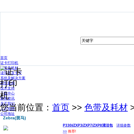
首页
证卡打印机
色带及耗材
读写器及卡片
系统及解决方案
典型案例
技术支持
下载中心
新闻资讯
关于我们
您当前位置：
首页
>>
色带及耗材
人才招聘
公司地址
Zebra(斑马)
P330i/ZXP3/ZXP7/ZXP8清洁包
详细参数
>>
推荐!