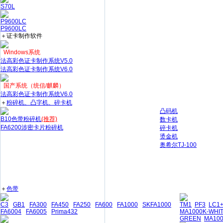
S70L
P9600LC
P9600LC
＋证卡制作软件
Windows系统
法高彩色证卡制作系统V5.0
法高彩色证卡制作系统V6.0
国产系统（统信/麒麟）
法高彩色证卡制作系统V6.0
＋
粉碎机、凸字机、碎卡机
凸码机
B10色带粉碎机
(推荐)
数卡机
FA6200涉密卡片粉碎机
碎卡机
烫金机
奥希尔TJ-100
＋
色带
C3
GB1
FA300
FA450
FA250
FA600
FA1000
SKFA1000
TM1
PF3
LC1
FA6004
FA6005
Prima432
MA1000K-WHI
GREEN
MA10