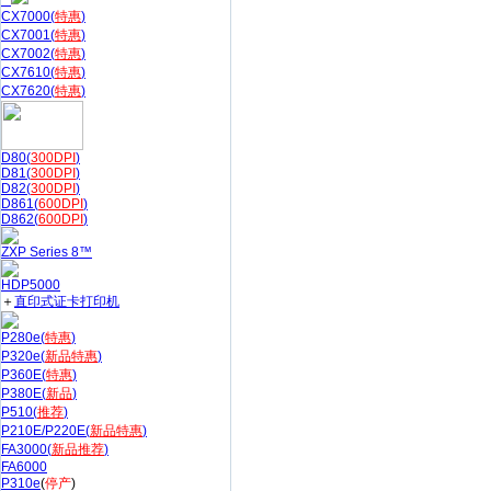
CX7000(
特惠
)
CX7001(
特惠
)
CX7002(
特惠
)
CX7610(
特惠
)
CX7620(
特惠
)
D80(
300DPI
)
D81(
300DPI
)
D82(
300DPI
)
D861(
600DPI
)
D862(
600DPI
)
ZXP Series 8™
HDP5000
＋
直印式证卡打印机
P280e(
特惠
)
P320e(
新品特惠
)
P360E(
特惠
)
P380E(
新品
)
P510(
推荐
)
P210E/P220E(
新品特惠
)
FA3000(
新品推荐
)
FA6000
P310e
(
停产
)