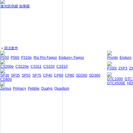
激光防伪膜
加厚膜
＋
清洁套件
P550
P560
P310e
Rio Pro Fagoo
Enduro+ Fagoo
Pronto
Enduro
CS200e
CS220e
CS311
CS320
CS310
P330i
ZXP3
Z
SP30
SP35
SP55
SP75
CP40
CP60
CP80
SD260
SD360
DTC1000
DTC
CD800
DTC4500E
HD
Zenius
Primacy
Pebble
Dualys
Quantum