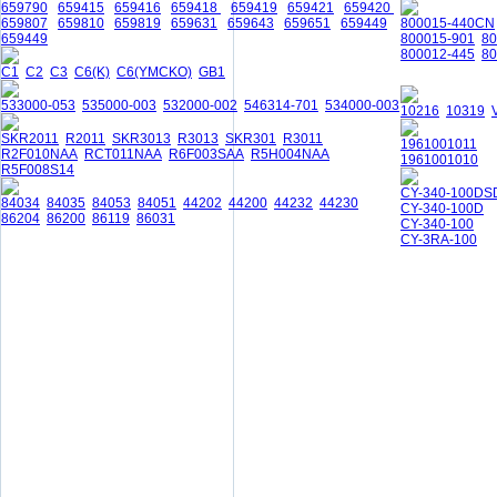
659790
659415
659416
659418
659419
659421
659420
659807
659810
659819
659631
659643
659651
659449
800015-440CN
659449
800015-901
8
800012-445
80
C1
C2
C3
C6(K)
C6(YMCKO)
GB1
533000-053
535000-003
532000-002
546314-701
534000-003
10216
10319
SKR2011
R2011
SKR3013
R3013
SKR301
R3011
1961001011
R2F010NAA
RCT011NAA
R6F003SAA
R5H004NAA
1961001010
R5F008S14
CY-340-100DS
84034
84035
84053
84051
44202
44200
44232
44230
CY-340-100D
86204
86200
86119
86031
CY-340-100
CY-3RA-100