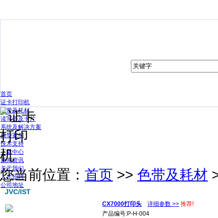
首页
证卡打印机
色带及耗材
读写器及卡片
系统及解决方案
典型案例
技术支持
下载中心
新闻资讯
关于我们
您当前位置：
首页
>>
色带及耗材
人才招聘
公司地址
JVC/IST
CX7000打印头
详细参数 >>
推荐!
产品编号:P-H-004