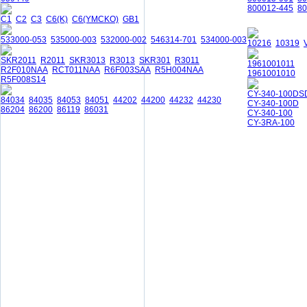
800012-445
80
C1
C2
C3
C6(K)
C6(YMCKO)
GB1
533000-053
535000-003
532000-002
546314-701
534000-003
10216
10319
SKR2011
R2011
SKR3013
R3013
SKR301
R3011
1961001011
R2F010NAA
RCT011NAA
R6F003SAA
R5H004NAA
1961001010
R5F008S14
CY-340-100DS
84034
84035
84053
84051
44202
44200
44232
44230
CY-340-100D
86204
86200
86119
86031
CY-340-100
CY-3RA-100