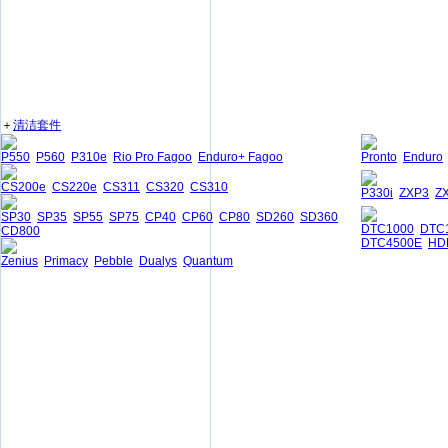
＋
清洁套件
P550
P560
P310e
Rio Pro Fagoo
Enduro+ Fagoo
Pronto
Enduro
CS200e
CS220e
CS311
CS320
CS310
P330i
ZXP3
Z
SP30
SP35
SP55
SP75
CP40
CP60
CP80
SD260
SD360
DTC1000
DTC
CD800
DTC4500E
HD
Zenius
Primacy
Pebble
Dualys
Quantum