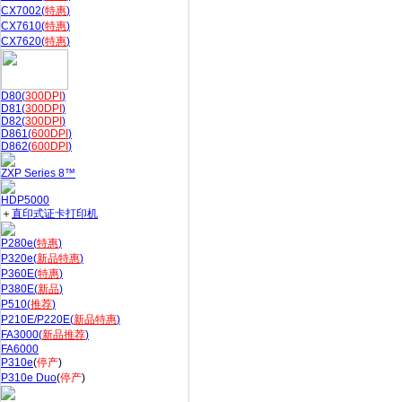
CX7002(
特惠
)
CX7610(
特惠
)
CX7620(
特惠
)
D80(
300DPI
)
D81(
300DPI
)
D82(
300DPI
)
D861(
600DPI
)
D862(
600DPI
)
ZXP Series 8™
HDP5000
＋
直印式证卡打印机
P280e(
特惠
)
P320e(
新品特惠
)
P360E(
特惠
)
P380E(
新品
)
P510(
推荐
)
P210E/P220E(
新品特惠
)
FA3000(
新品推荐
)
FA6000
P310e
(
停产
)
P310e Duo
(
停产
)