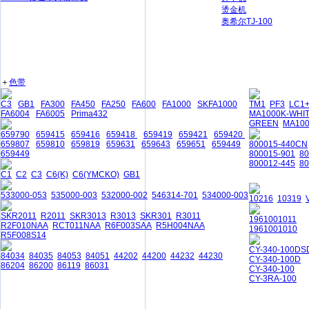
烫金机
奥希尔TJ-100
＋
色带
C3
GB1
FA300
FA450
FA250
FA600
FA1000
SKFA1000
TM1
PF3
LC1
FA6004
FA6005
Prima432
MA1000K-WHI
GREEN
MA10
659790
659415
659416
659418
659419
659421
659420
659807
659810
659819
659631
659643
659651
659449
800015-440CN
659449
800015-901
8
800012-445
80
C1
C2
C3
C6(K)
C6(YMCKO)
GB1
533000-053
535000-003
532000-002
546314-701
534000-003
10216
10319
SKR2011
R2011
SKR3013
R3013
SKR301
R3011
1961001011
R2F010NAA
RCT011NAA
R6F003SAA
R5H004NAA
1961001010
R5F008S14
CY-340-100DS
84034
84035
84053
84051
44202
44200
44232
44230
CY-340-100D
86204
86200
86119
86031
CY-340-100
CY-3RA-100