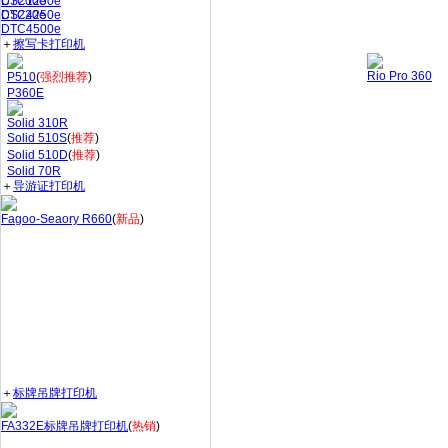
CS200e
DTC1250e
CS220e
DTC4250e
DTC4500e
＋
擦写卡打印机
Rio Pro 360
P510
(
强烈推荐
)
P360E
Solid 310R
Solid 510S
(
推荐
)
Solid 510D
(
推荐
)
Solid 70R
＋
导游证打印机
Fagoo-Seaory R660
(
新品
)
＋
标牌吊牌打印机
FA332E标牌吊牌打印机
(
热销
)