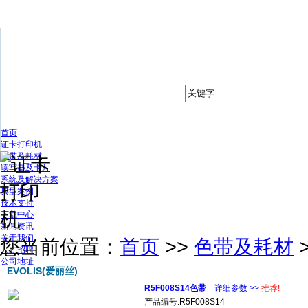
首页
证卡打印机
色带及耗材
读写器及卡片
系统及解决方案
典型案例
技术支持
下载中心
新闻资讯
关于我们
您当前位置：
首页
>>
色带及耗材
人才招聘
公司地址
EVOLIS(爱丽丝)
R5F008S14色带
详细参数 >>
推荐!
产品编号:R5F008S14