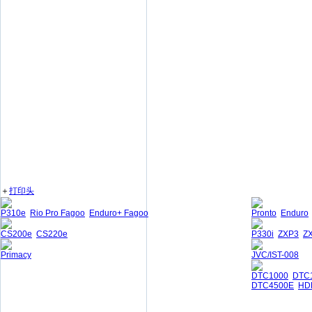
＋
打印头
P310e
Rio Pro Fagoo
Enduro+ Fagoo
Pronto
Enduro
CS200e
CS220e
P330i
ZXP3
Z
Primacy
JVC/IST-008
DTC1000
DTC
DTC4500E
HD